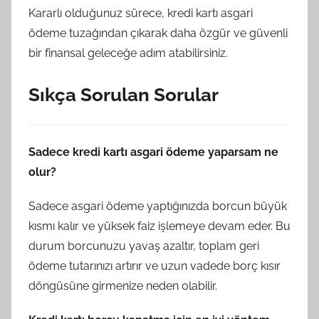
Kararlı olduğunuz sürece, kredi kartı asgari
ödeme tuzağından çıkarak daha özgür ve güvenli
bir finansal geleceğe adım atabilirsiniz.
Sıkça Sorulan Sorular
Sadece kredi kartı asgari ödeme yaparsam ne
olur?
Sadece asgari ödeme yaptığınızda borcun büyük
kısmı kalır ve yüksek faiz işlemeye devam eder. Bu
durum borcunuzu yavaş azaltır, toplam geri
ödeme tutarınızı artırır ve uzun vadede borç kısır
döngüsüne girmenize neden olabilir.