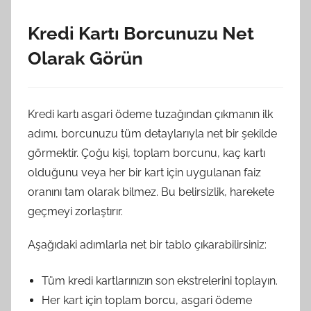
Kredi Kartı Borcunuzu Net
Olarak Görün
Kredi kartı asgari ödeme tuzağından çıkmanın ilk
adımı, borcunuzu tüm detaylarıyla net bir şekilde
görmektir. Çoğu kişi, toplam borcunu, kaç kartı
olduğunu veya her bir kart için uygulanan faiz
oranını tam olarak bilmez. Bu belirsizlik, harekete
geçmeyi zorlaştırır.
Aşağıdaki adımlarla net bir tablo çıkarabilirsiniz:
Tüm kredi kartlarınızın son ekstrelerini toplayın.
Her kart için toplam borcu, asgari ödeme