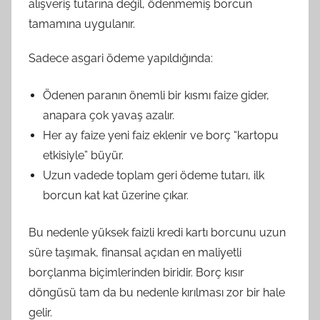
alışveriş tutarına değil, ödenmemiş borcun
tamamına uygulanır.
Sadece asgari ödeme yapıldığında:
Ödenen paranın önemli bir kısmı faize gider,
anapara çok yavaş azalır.
Her ay faize yeni faiz eklenir ve borç “kartopu
etkisiyle” büyür.
Uzun vadede toplam geri ödeme tutarı, ilk
borcun kat kat üzerine çıkar.
Bu nedenle yüksek faizli kredi kartı borcunu uzun
süre taşımak, finansal açıdan en maliyetli
borçlanma biçimlerinden biridir. Borç kısır
döngüsü tam da bu nedenle kırılması zor bir hale
gelir.