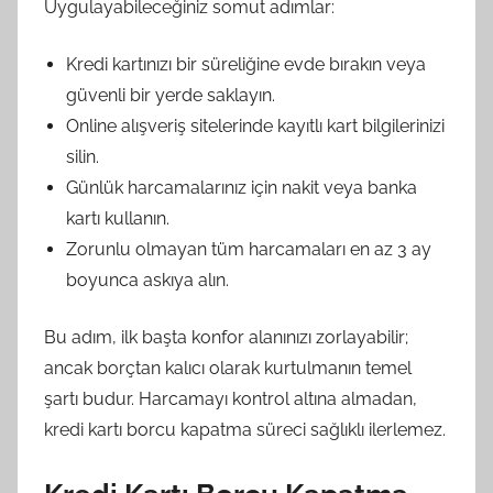
Uygulayabileceğiniz somut adımlar:
Kredi kartınızı bir süreliğine evde bırakın veya
güvenli bir yerde saklayın.
Online alışveriş sitelerinde kayıtlı kart bilgilerinizi
silin.
Günlük harcamalarınız için nakit veya banka
kartı kullanın.
Zorunlu olmayan tüm harcamaları en az 3 ay
boyunca askıya alın.
Bu adım, ilk başta konfor alanınızı zorlayabilir;
ancak borçtan kalıcı olarak kurtulmanın temel
şartı budur. Harcamayı kontrol altına almadan,
kredi kartı borcu kapatma süreci sağlıklı ilerlemez.