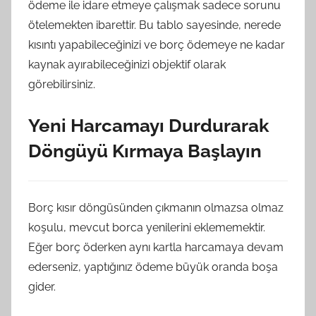
ödeme ile idare etmeye çalışmak sadece sorunu
ötelemekten ibarettir. Bu tablo sayesinde, nerede
kısıntı yapabileceğinizi ve borç ödemeye ne kadar
kaynak ayırabileceğinizi objektif olarak
görebilirsiniz.
Yeni Harcamayı Durdurarak
Döngüyü Kırmaya Başlayın
Borç kısır döngüsünden çıkmanın olmazsa olmaz
koşulu, mevcut borca yenilerini eklememektir.
Eğer borç öderken aynı kartla harcamaya devam
ederseniz, yaptığınız ödeme büyük oranda boşa
gider.