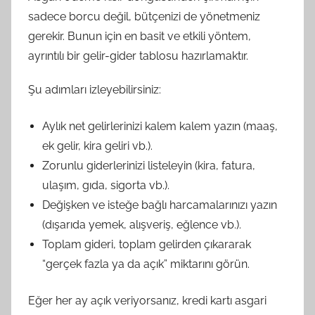
sadece borcu değil, bütçenizi de yönetmeniz
gerekir. Bunun için en basit ve etkili yöntem,
ayrıntılı bir gelir-gider tablosu hazırlamaktır.
Şu adımları izleyebilirsiniz:
Aylık net gelirlerinizi kalem kalem yazın (maaş,
ek gelir, kira geliri vb.).
Zorunlu giderlerinizi listeleyin (kira, fatura,
ulaşım, gıda, sigorta vb.).
Değişken ve isteğe bağlı harcamalarınızı yazın
(dışarıda yemek, alışveriş, eğlence vb.).
Toplam gideri, toplam gelirden çıkararak
“gerçek fazla ya da açık” miktarını görün.
Eğer her ay açık veriyorsanız, kredi kartı asgari