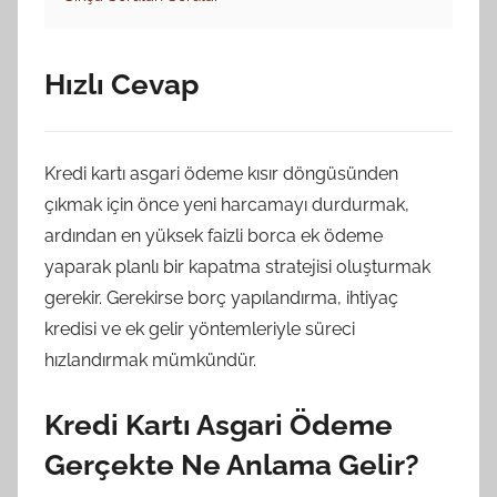
Hızlı Cevap
Kredi kartı asgari ödeme kısır döngüsünden
çıkmak için önce yeni harcamayı durdurmak,
ardından en yüksek faizli borca ek ödeme
yaparak planlı bir kapatma stratejisi oluşturmak
gerekir. Gerekirse borç yapılandırma, ihtiyaç
kredisi ve ek gelir yöntemleriyle süreci
hızlandırmak mümkündür.
Kredi Kartı Asgari Ödeme
Gerçekte Ne Anlama Gelir?