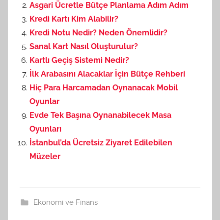
Asgari Ücretle Bütçe Planlama Adım Adım
Kredi Kartı Kim Alabilir?
Kredi Notu Nedir? Neden Önemlidir?
Sanal Kart Nasıl Oluşturulur?
Kartlı Geçiş Sistemi Nedir?
İlk Arabasını Alacaklar İçin Bütçe Rehberi
Hiç Para Harcamadan Oynanacak Mobil
Oyunlar
Evde Tek Başına Oynanabilecek Masa
Oyunları
İstanbul’da Ücretsiz Ziyaret Edilebilen
Müzeler
Ekonomi ve Finans