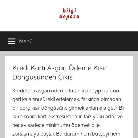
İçeriğe
atla
Bilgi
Genel
Bilgi,
Menü
Deposu
Günlük
Yaşam
ve
Rehber
Kredi Kartı Asgari Ödeme Kısır
İçerikleri
Döngüsünden Çıkış
Kredi kartı asgari ödeme tutarını ödeyip borcun
geri kalanını sürekli ertelemek, farkında olmadan
bir borç kısır döngüsüne girmek anlamına gelir. Bir
süre sonra kart ekstresi kabarır, faiz yükü artar ve
her ay sadece minimumu ödemek bile
zorlaşmaya başlar. Bu durum hem bütçeyi hem