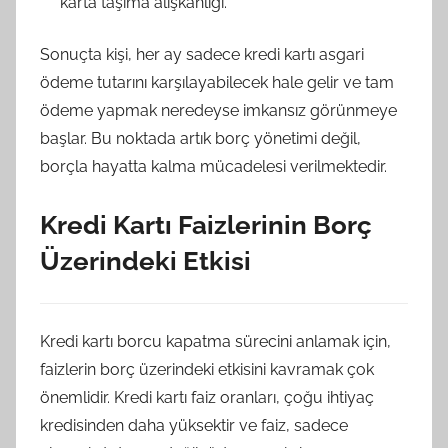
karta taşıma alışkanlığı.
Sonuçta kişi, her ay sadece kredi kartı asgari
ödeme tutarını karşılayabilecek hale gelir ve tam
ödeme yapmak neredeyse imkansız görünmeye
başlar. Bu noktada artık borç yönetimi değil,
borçla hayatta kalma mücadelesi verilmektedir.
Kredi Kartı Faizlerinin Borç
Üzerindeki Etkisi
Kredi kartı borcu kapatma sürecini anlamak için,
faizlerin borç üzerindeki etkisini kavramak çok
önemlidir. Kredi kartı faiz oranları, çoğu ihtiyaç
kredisinden daha yüksektir ve faiz, sadece