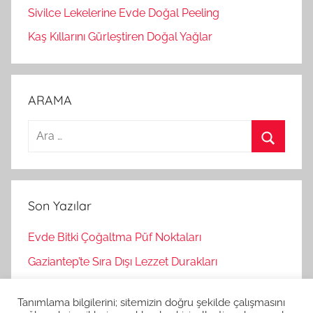
Sivilce Lekelerine Evde Doğal Peeling
Kaş Kıllarını Gürleştiren Doğal Yağlar
ARAMA
A
r
A
a
r
m
a
Son Yazılar
a
:
Evde Bitki Çoğaltma Püf Noktaları
Gaziantep’te Sıra Dışı Lezzet Durakları
Bağımsız Oyunlar Nasıl Keşfedilir?
Tanımlama bilgilerini; sitemizin doğru şekilde çalışmasını
Korku Oyunları İle Stres Atma