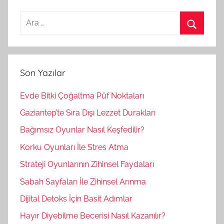
A
r
A
a
r
m
a
Son Yazılar
a
:
Evde Bitki Çoğaltma Püf Noktaları
Gaziantep’te Sıra Dışı Lezzet Durakları
Bağımsız Oyunlar Nasıl Keşfedilir?
Korku Oyunları İle Stres Atma
Strateji Oyunlarının Zihinsel Faydaları
Sabah Sayfaları İle Zihinsel Arınma
Dijital Detoks İçin Basit Adımlar
Hayır Diyebilme Becerisi Nasıl Kazanılır?