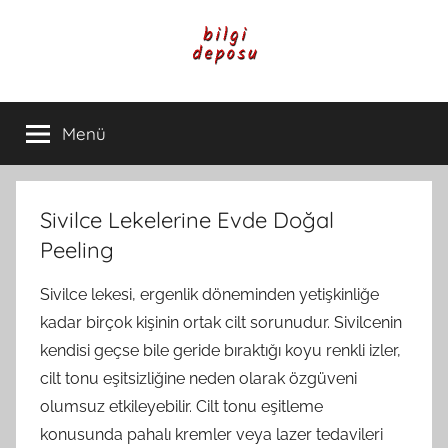
İçeriğe
atla
Bilgi
Genel
Bilgi,
Menü
Deposu
Günlük
Yaşam
ve
Rehber
Sivilce Lekelerine Evde Doğal
İçerikleri
Peeling
Sivilce lekesi, ergenlik döneminden yetişkinliğe
kadar birçok kişinin ortak cilt sorunudur. Sivilcenin
kendisi geçse bile geride bıraktığı koyu renkli izler,
cilt tonu eşitsizliğine neden olarak özgüveni
olumsuz etkileyebilir. Cilt tonu eşitleme
konusunda pahalı kremler veya lazer tedavileri