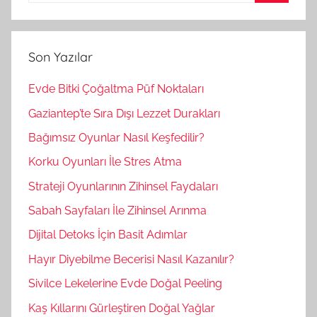
A
a
r
m
a
Son Yazılar
a
:
Evde Bitki Çoğaltma Püf Noktaları
Gaziantep’te Sıra Dışı Lezzet Durakları
Bağımsız Oyunlar Nasıl Keşfedilir?
Korku Oyunları İle Stres Atma
Strateji Oyunlarının Zihinsel Faydaları
Sabah Sayfaları İle Zihinsel Arınma
Dijital Detoks İçin Basit Adımlar
Hayır Diyebilme Becerisi Nasıl Kazanılır?
Sivilce Lekelerine Evde Doğal Peeling
Kaş Kıllarını Gürleştiren Doğal Yağlar