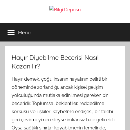
İçeriğe
atla
Bilgi
Genel
Bilgi,
Menü
Deposu
Günlük
Yaşam
ve
Rehber
Hayır Diyebilme Becerisi Nasıl
İçerikleri
Kazanılır?
Hayır demek, çoğu insanın hayatının belirli bir
döneminde zorlandığı, ancak kişisel gelişim
yolculuğunda mutlaka edinilmesi gereken bir
beceridir. Toplumsal beklentiler, reddedilme
korkusu ve ilişkileri kaybetme endişesi, bir talebi
geri çevirmeyi neredeyse imkânsız hale getirebilir.
Oysa sağlıklı sınırlar koyabilmenin temelinde,