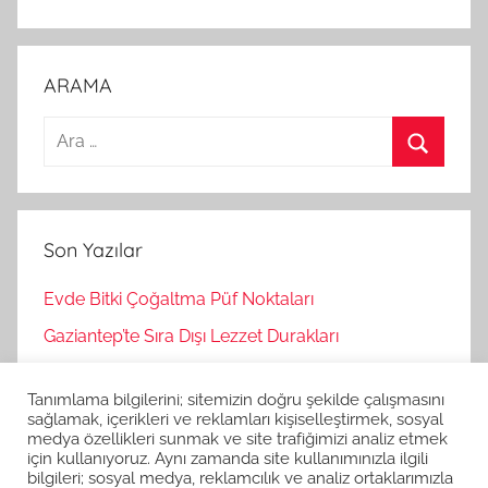
ARAMA
A
r
A
a
r
m
a
Son Yazılar
a
:
Evde Bitki Çoğaltma Püf Noktaları
Gaziantep’te Sıra Dışı Lezzet Durakları
Bağımsız Oyunlar Nasıl Keşfedilir?
Tanımlama bilgilerini; sitemizin doğru şekilde çalışmasını
Korku Oyunları İle Stres Atma
sağlamak, içerikleri ve reklamları kişiselleştirmek, sosyal
medya özellikleri sunmak ve site trafiğimizi analiz etmek
Strateji Oyunlarının Zihinsel Faydaları
için kullanıyoruz. Aynı zamanda site kullanımınızla ilgili
bilgileri; sosyal medya, reklamcılık ve analiz ortaklarımızla