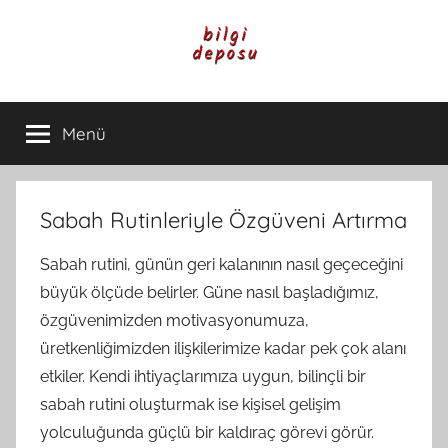
İçeriğe
atla
Bilgi
Genel
Bilgi,
Menü
Deposu
Günlük
Yaşam
ve
Rehber
Sabah Rutinleriyle Özgüveni Artırma
İçerikleri
Sabah rutini, günün geri kalanının nasıl geçeceğini
büyük ölçüde belirler. Güne nasıl başladığımız,
özgüvenimizden motivasyonumuza,
üretkenliğimizden ilişkilerimize kadar pek çok alanı
etkiler. Kendi ihtiyaçlarımıza uygun, bilinçli bir
sabah rutini oluşturmak ise kişisel gelişim
yolculuğunda güçlü bir kaldıraç görevi görür.