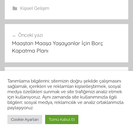
Kişisel Gelişim
Önceki yazı
Yazı
Maaştan Maaşa Yaşayanlar İçin Borç
gezinmesi
Kapatma Planı
Sonraki yazı
Tanımlama bilgilerini; sitemizin doğru şekilde çalışmasını
Anime Dizilerle Japonca Kelime Öğrenme
sağlamak, içerikleri ve reklamları kişiselleştirmek, sosyal
medya özellikleri sunmak ve site trafiğimizi analiz etmek
için kullanıyoruz. Aynı zamanda site kullanımınızla ilgili
bilgileri; sosyal medya, reklamcılık ve analiz ortaklarımızla
paylaşıyoruz.
Bir yanıt yazın
Cookie Ayarları
Tümü Kabul Et
E-posta adresiniz yayınlanmayacak.
Gerekli