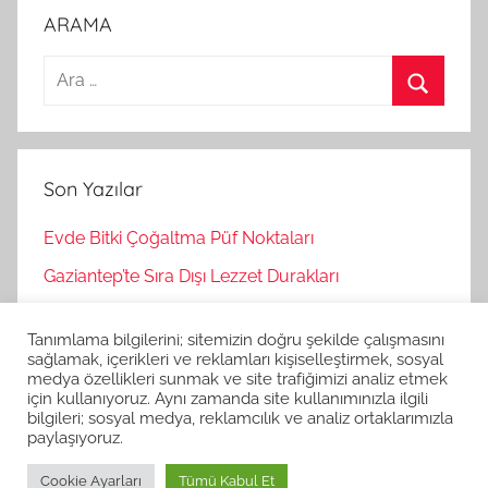
ARAMA
A
r
A
a
r
m
a
Son Yazılar
a
:
Evde Bitki Çoğaltma Püf Noktaları
Gaziantep’te Sıra Dışı Lezzet Durakları
Bağımsız Oyunlar Nasıl Keşfedilir?
Tanımlama bilgilerini; sitemizin doğru şekilde çalışmasını
Korku Oyunları İle Stres Atma
sağlamak, içerikleri ve reklamları kişiselleştirmek, sosyal
medya özellikleri sunmak ve site trafiğimizi analiz etmek
Strateji Oyunlarının Zihinsel Faydaları
için kullanıyoruz. Aynı zamanda site kullanımınızla ilgili
bilgileri; sosyal medya, reklamcılık ve analiz ortaklarımızla
paylaşıyoruz.
Cookie Ayarları
Tümü Kabul Et