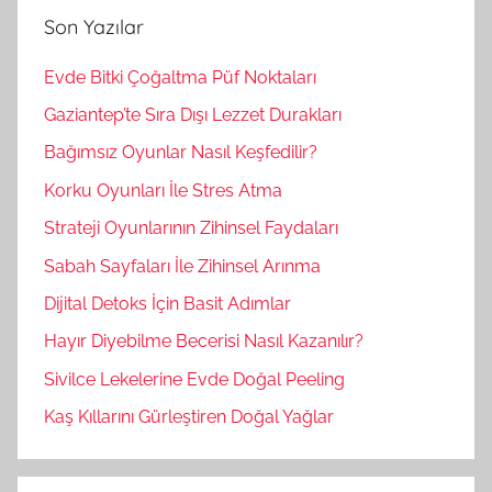
a
Son Yazılar
a
:
Evde Bitki Çoğaltma Püf Noktaları
Gaziantep’te Sıra Dışı Lezzet Durakları
Bağımsız Oyunlar Nasıl Keşfedilir?
Korku Oyunları İle Stres Atma
Strateji Oyunlarının Zihinsel Faydaları
Sabah Sayfaları İle Zihinsel Arınma
Dijital Detoks İçin Basit Adımlar
Hayır Diyebilme Becerisi Nasıl Kazanılır?
Sivilce Lekelerine Evde Doğal Peeling
Kaş Kıllarını Gürleştiren Doğal Yağlar