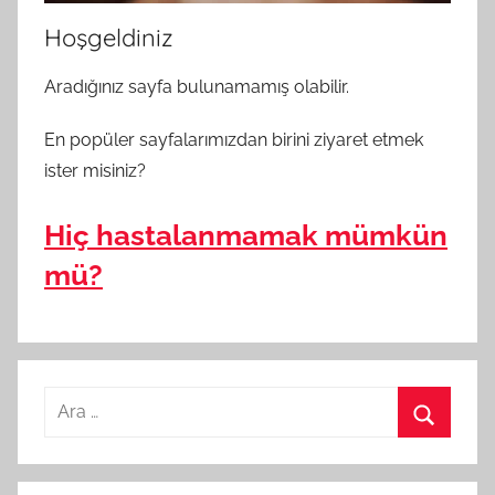
Hoşgeldiniz
Aradığınız sayfa bulunamamış olabilir.
En popüler sayfalarımızdan birini ziyaret etmek
ister misiniz?
Hiç hastalanmamak mümkün
mü?
A
r
A
a
r
m