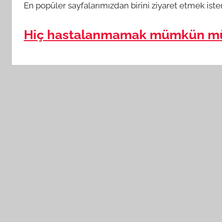
En popüler sayfalarımızdan birini ziyaret etmek iste
Hiç hastalanmamak mümkün m