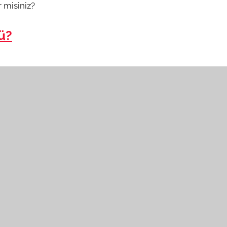
r misiniz?
ü?