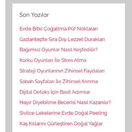
r
m
a
a
Son Yazılar
:
Evde Bitki Çoğaltma Püf Noktaları
Gaziantep’te Sıra Dışı Lezzet Durakları
Bağımsız Oyunlar Nasıl Keşfedilir?
Korku Oyunları İle Stres Atma
Strateji Oyunlarının Zihinsel Faydaları
Sabah Sayfaları İle Zihinsel Arınma
Dijital Detoks İçin Basit Adımlar
Hayır Diyebilme Becerisi Nasıl Kazanılır?
Sivilce Lekelerine Evde Doğal Peeling
Kaş Kıllarını Gürleştiren Doğal Yağlar