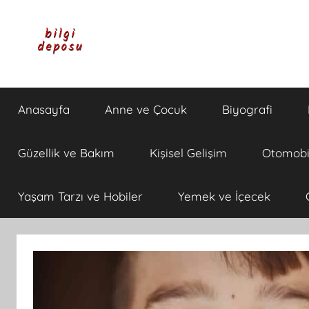
İçeriğe
atla
Bilgi
Genel
Bilgi,
Anasayfa
Anne ve Çocuk
Biyografi
Günlük
Deposu
Yaşam
ve
Güzellik ve Bakım
Kişisel Gelişim
Otomobi
Rehber
İçerikleri
Yaşam Tarzı ve Hobiler
Yemek ve İçecek