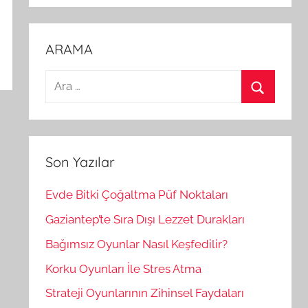
ARAMA
A
r
A
a
r
m
a
a
Son Yazılar
:
Evde Bitki Çoğaltma Püf Noktaları
Gaziantep’te Sıra Dışı Lezzet Durakları
Bağımsız Oyunlar Nasıl Keşfedilir?
Korku Oyunları İle Stres Atma
Strateji Oyunlarının Zihinsel Faydaları