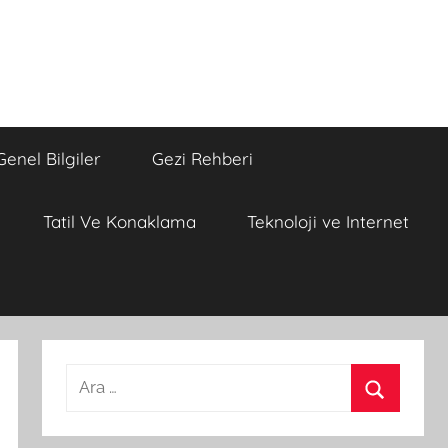
Genel Bilgiler
Gezi Rehberi
Tatil Ve Konaklama
Teknoloji ve Internet
A
r
A
a