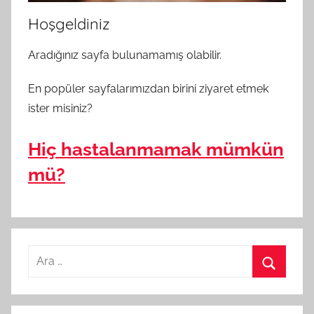
Hoşgeldiniz
Aradığınız sayfa bulunamamış olabilir.
En popüler sayfalarımızdan birini ziyaret etmek
ister misiniz?
Hiç hastalanmamak mümkün
mü?
A
r
A
a
r
m