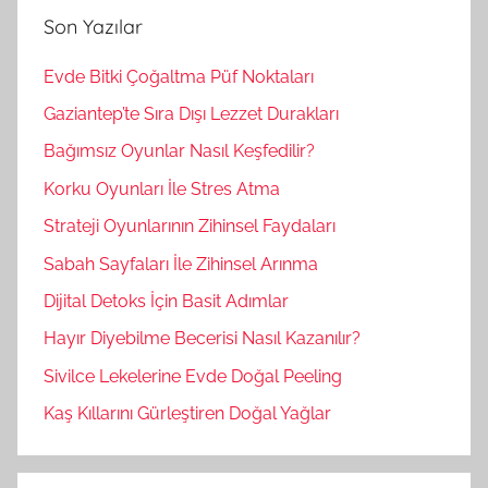
a
Son Yazılar
a
:
Evde Bitki Çoğaltma Püf Noktaları
Gaziantep’te Sıra Dışı Lezzet Durakları
Bağımsız Oyunlar Nasıl Keşfedilir?
Korku Oyunları İle Stres Atma
Strateji Oyunlarının Zihinsel Faydaları
Sabah Sayfaları İle Zihinsel Arınma
Dijital Detoks İçin Basit Adımlar
Hayır Diyebilme Becerisi Nasıl Kazanılır?
Sivilce Lekelerine Evde Doğal Peeling
Kaş Kıllarını Gürleştiren Doğal Yağlar