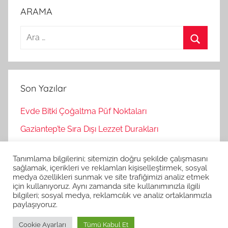
ARAMA
A
r
A
a
r
m
a
Son Yazılar
a
:
Evde Bitki Çoğaltma Püf Noktaları
Gaziantep’te Sıra Dışı Lezzet Durakları
Bağımsız Oyunlar Nasıl Keşfedilir?
Tanımlama bilgilerini; sitemizin doğru şekilde çalışmasını
Korku Oyunları İle Stres Atma
sağlamak, içerikleri ve reklamları kişiselleştirmek, sosyal
medya özellikleri sunmak ve site trafiğimizi analiz etmek
Strateji Oyunlarının Zihinsel Faydaları
için kullanıyoruz. Aynı zamanda site kullanımınızla ilgili
bilgileri; sosyal medya, reklamcılık ve analiz ortaklarımızla
paylaşıyoruz.
Cookie Ayarları
Tümü Kabul Et