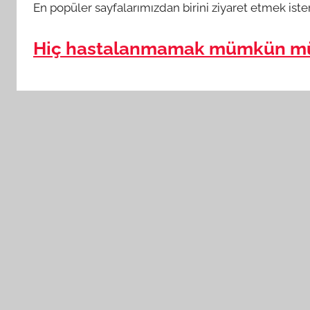
En popüler sayfalarımızdan birini ziyaret etmek iste
Hiç hastalanmamak mümkün m