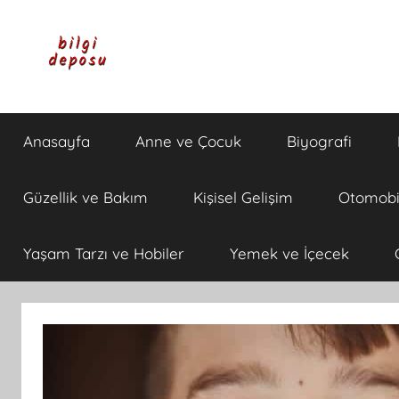
İçeriğe
atla
Bilgi
Genel
Bilgi,
Anasayfa
Anne ve Çocuk
Biyografi
Günlük
Deposu
Yaşam
ve
Güzellik ve Bakım
Kişisel Gelişim
Otomobi
Rehber
İçerikleri
Yaşam Tarzı ve Hobiler
Yemek ve İçecek