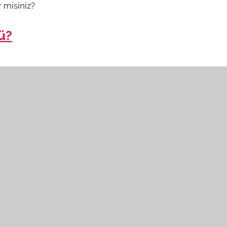
r misiniz?
ü?