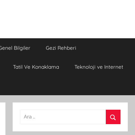
Genel Bilgiler
Gezi Rehberi
Tatil Ve Konaklama
Teknoloji ve Internet
A
r
A
a