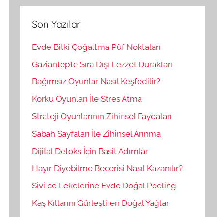
r
m
a
a
Son Yazılar
:
Evde Bitki Çoğaltma Püf Noktaları
Gaziantep’te Sıra Dışı Lezzet Durakları
Bağımsız Oyunlar Nasıl Keşfedilir?
Korku Oyunları İle Stres Atma
Strateji Oyunlarının Zihinsel Faydaları
Sabah Sayfaları İle Zihinsel Arınma
Dijital Detoks İçin Basit Adımlar
Hayır Diyebilme Becerisi Nasıl Kazanılır?
Sivilce Lekelerine Evde Doğal Peeling
Kaş Kıllarını Gürleştiren Doğal Yağlar