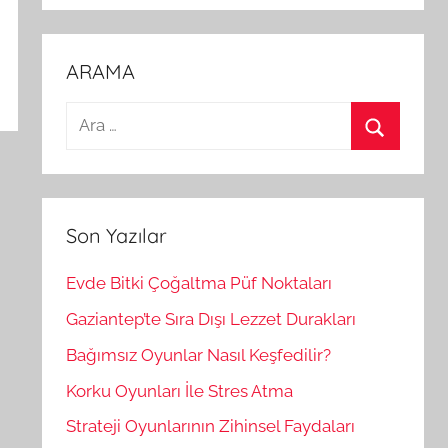
ARAMA
A
r
A
a
r
m
a
a
Son Yazılar
:
Evde Bitki Çoğaltma Püf Noktaları
Gaziantep’te Sıra Dışı Lezzet Durakları
Bağımsız Oyunlar Nasıl Keşfedilir?
Korku Oyunları İle Stres Atma
Strateji Oyunlarının Zihinsel Faydaları