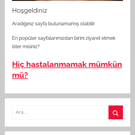
Hoşgeldiniz
Aradığınız sayfa bulunamamış olabilir.
En popüler sayfalarımızdan birini ziyaret etmek
ister misiniz?
Hiç hastalanmamak mümkün
mü?
A
r
A
a
r
m