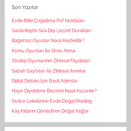
a
Son Yazılar
a
:
Evde Bitki Çoğaltma Püf Noktaları
Gaziantep’te Sıra Dışı Lezzet Durakları
Bağımsız Oyunlar Nasıl Keşfedilir?
Korku Oyunları İle Stres Atma
Strateji Oyunlarının Zihinsel Faydaları
Sabah Sayfaları İle Zihinsel Arınma
Dijital Detoks İçin Basit Adımlar
Hayır Diyebilme Becerisi Nasıl Kazanılır?
Sivilce Lekelerine Evde Doğal Peeling
Kaş Kıllarını Gürleştiren Doğal Yağlar