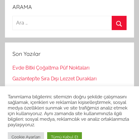
ARAMA
A
r
A
a
r
m
a
Son Yazılar
a
:
Evde Bitki Çoğaltma Püf Noktaları
Gaziantep’te Sıra Dışı Lezzet Durakları
Bağımsız Oyunlar Nasıl Keşfedilir?
Tanımlama bilgilerini; sitemizin doğru şekilde çalışmasını
Korku Oyunları İle Stres Atma
sağlamak, içerikleri ve reklamları kişiselleştirmek, sosyal
medya özellikleri sunmak ve site trafiğimizi analiz etmek
Strateji Oyunlarının Zihinsel Faydaları
için kullanıyoruz. Aynı zamanda site kullanımınızla ilgili
bilgileri; sosyal medya, reklamcılık ve analiz ortaklarımızla
paylaşıyoruz.
Cookie Ayarları
Tümü Kabul Et