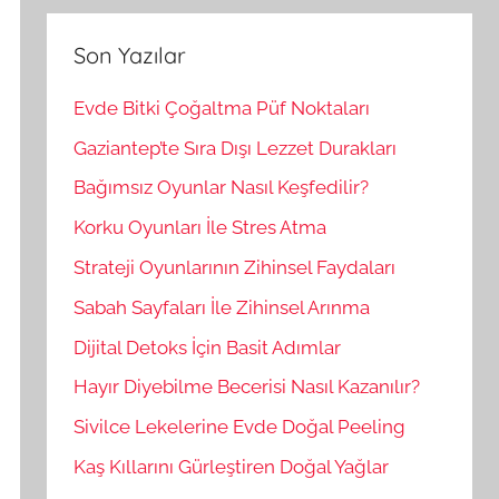
r
m
a
a
Son Yazılar
:
Evde Bitki Çoğaltma Püf Noktaları
Gaziantep’te Sıra Dışı Lezzet Durakları
Bağımsız Oyunlar Nasıl Keşfedilir?
Korku Oyunları İle Stres Atma
Strateji Oyunlarının Zihinsel Faydaları
Sabah Sayfaları İle Zihinsel Arınma
Dijital Detoks İçin Basit Adımlar
Hayır Diyebilme Becerisi Nasıl Kazanılır?
Sivilce Lekelerine Evde Doğal Peeling
Kaş Kıllarını Gürleştiren Doğal Yağlar