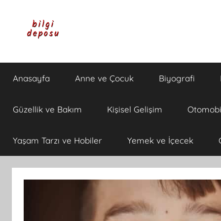
İçeriğe
atla
Bilgi
Genel
Bilgi,
Anasayfa
Anne ve Çocuk
Biyografi
Günlük
Deposu
Yaşam
ve
Güzellik ve Bakım
Kişisel Gelişim
Otomobi
Rehber
İçerikleri
Yaşam Tarzı ve Hobiler
Yemek ve İçecek