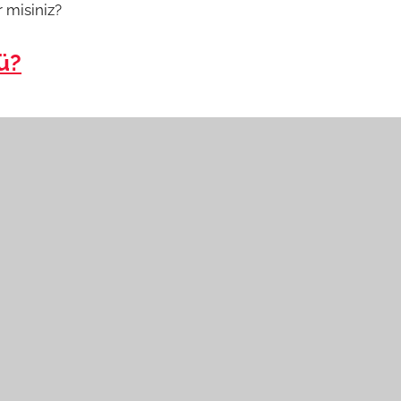
r misiniz?
ü?