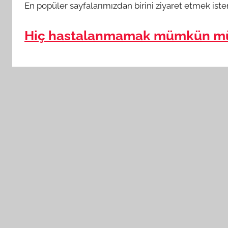
En popüler sayfalarımızdan birini ziyaret etmek iste
Hiç hastalanmamak mümkün m