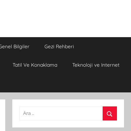
Genel Bilgiler
Gezi Rehberi
Tatil Ve Konaklama
Teknoloji ve Internet
A
r
A
a