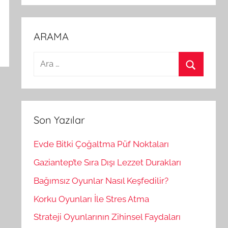
ARAMA
A
r
A
a
r
m
a
a
Son Yazılar
:
Evde Bitki Çoğaltma Püf Noktaları
Gaziantep’te Sıra Dışı Lezzet Durakları
Bağımsız Oyunlar Nasıl Keşfedilir?
Korku Oyunları İle Stres Atma
Strateji Oyunlarının Zihinsel Faydaları