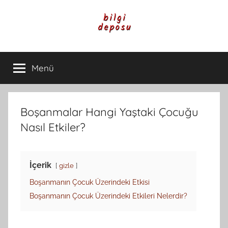
İçeriğe
atla
Bilgi
Genel
Bilgi,
Menü
Deposu
Günlük
Yaşam
ve
Rehber
Boşanmalar Hangi Yaştaki Çocuğu
İçerikleri
Nasıl Etkiler?
İçerik
gizle
Boşanmanın Çocuk Üzerindeki Etkisi
Boşanmanın Çocuk Üzerindeki Etkileri Nelerdir?