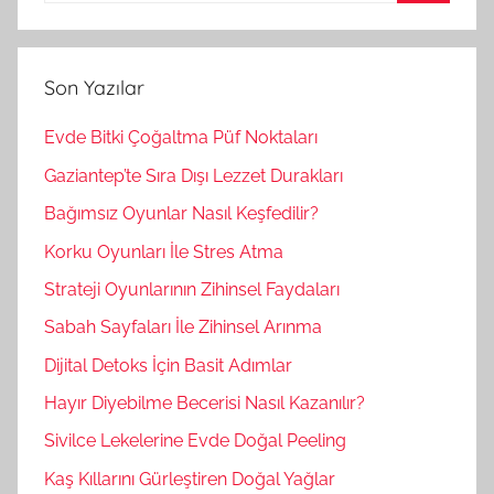
A
a
r
m
a
Son Yazılar
a
:
Evde Bitki Çoğaltma Püf Noktaları
Gaziantep’te Sıra Dışı Lezzet Durakları
Bağımsız Oyunlar Nasıl Keşfedilir?
Korku Oyunları İle Stres Atma
Strateji Oyunlarının Zihinsel Faydaları
Sabah Sayfaları İle Zihinsel Arınma
Dijital Detoks İçin Basit Adımlar
Hayır Diyebilme Becerisi Nasıl Kazanılır?
Sivilce Lekelerine Evde Doğal Peeling
Kaş Kıllarını Gürleştiren Doğal Yağlar