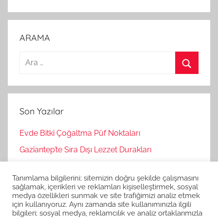
ARAMA
A
r
A
a
r
m
a
Son Yazılar
a
:
Evde Bitki Çoğaltma Püf Noktaları
Gaziantep’te Sıra Dışı Lezzet Durakları
Bağımsız Oyunlar Nasıl Keşfedilir?
Tanımlama bilgilerini; sitemizin doğru şekilde çalışmasını
Korku Oyunları İle Stres Atma
sağlamak, içerikleri ve reklamları kişiselleştirmek, sosyal
medya özellikleri sunmak ve site trafiğimizi analiz etmek
Strateji Oyunlarının Zihinsel Faydaları
için kullanıyoruz. Aynı zamanda site kullanımınızla ilgili
bilgileri; sosyal medya, reklamcılık ve analiz ortaklarımızla