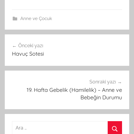
Anne ve Çocuk
Önceki yazı
Yazı
Havuç Sotesi
gezinmesi
Sonraki yazı
19. Hafta Gebelik (Hamilelik) – Anne ve
Bebeğin Durumu
A
r