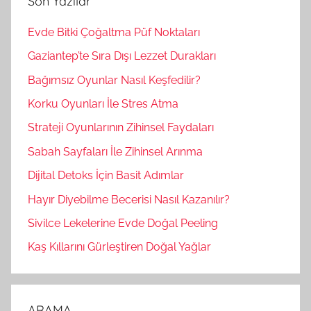
Son Yazılar
a
:
Evde Bitki Çoğaltma Püf Noktaları
Gaziantep’te Sıra Dışı Lezzet Durakları
Bağımsız Oyunlar Nasıl Keşfedilir?
Korku Oyunları İle Stres Atma
Strateji Oyunlarının Zihinsel Faydaları
Sabah Sayfaları İle Zihinsel Arınma
Dijital Detoks İçin Basit Adımlar
Hayır Diyebilme Becerisi Nasıl Kazanılır?
Sivilce Lekelerine Evde Doğal Peeling
Kaş Kıllarını Gürleştiren Doğal Yağlar
ARAMA