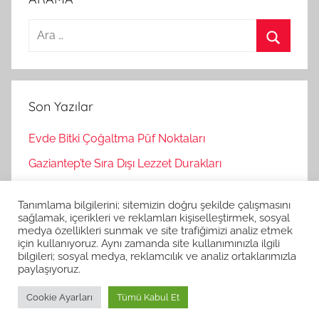
A
r
A
a
r
m
a
Son Yazılar
a
:
Evde Bitki Çoğaltma Püf Noktaları
Gaziantep’te Sıra Dışı Lezzet Durakları
Bağımsız Oyunlar Nasıl Keşfedilir?
Tanımlama bilgilerini; sitemizin doğru şekilde çalışmasını
Korku Oyunları İle Stres Atma
sağlamak, içerikleri ve reklamları kişiselleştirmek, sosyal
medya özellikleri sunmak ve site trafiğimizi analiz etmek
Strateji Oyunlarının Zihinsel Faydaları
için kullanıyoruz. Aynı zamanda site kullanımınızla ilgili
bilgileri; sosyal medya, reklamcılık ve analiz ortaklarımızla
paylaşıyoruz.
Cookie Ayarları
Tümü Kabul Et
WordPress Theme: Donovan by ThemeZee.