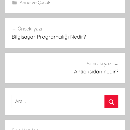
Anne ve Çocuk
Önceki yazı
Yazı
Bilgisayar Programcılığı Nedir?
gezinmesi
Sonraki yazı
Antioksidan nedir?
A
r
A
a
r
m
a