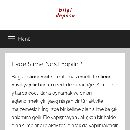
İçeriğe
atla
Bilgi
Genel
Bilgi,
Menü
Deposu
Günlük
Yaşam
ve
Rehber
Evde Slime Nasıl Yapılır?
İçerikleri
Bugün
slime nedir
, çeşitli malzemelerle
slime
nasıl yapılır
bunun üzerinde duracağız. Slime son
yıllarda çocuklarla oynamak ve onları
eğlendirmek için yaygınlaşan bir tür aktivite
malzemesidir. İngilizce bir kelime olan slime balçık
anlamına gelir. Ele yapışmayan , akışkan bir halde
olan slimelar aile aktivitesi olarak da yapılmaktadır.