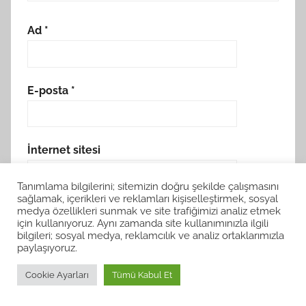
Ad
*
E-posta
*
İnternet sitesi
Tanımlama bilgilerini; sitemizin doğru şekilde çalışmasını
sağlamak, içerikleri ve reklamları kişiselleştirmek, sosyal
Daha sonraki yorumlarımda kullanılması için
medya özellikleri sunmak ve site trafiğimizi analiz etmek
için kullanıyoruz. Aynı zamanda site kullanımınızla ilgili
adım, e-posta adresim ve site adresim bu
bilgileri; sosyal medya, reklamcılık ve analiz ortaklarımızla
tarayıcıya kaydedilsin.
paylaşıyoruz.
Cookie Ayarları
Tümü Kabul Et