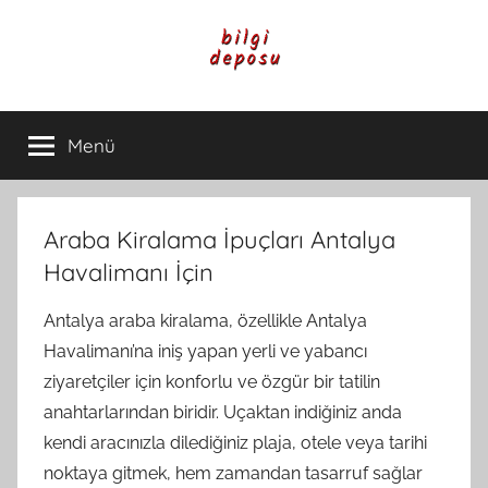
İçeriğe
atla
Bilgi
Genel
Bilgi,
Menü
Deposu
Günlük
Yaşam
ve
Rehber
Araba Kiralama İpuçları Antalya
İçerikleri
Havalimanı İçin
Antalya araba kiralama, özellikle Antalya
Havalimanı’na iniş yapan yerli ve yabancı
ziyaretçiler için konforlu ve özgür bir tatilin
anahtarlarından biridir. Uçaktan indiğiniz anda
kendi aracınızla dilediğiniz plaja, otele veya tarihi
noktaya gitmek, hem zamandan tasarruf sağlar