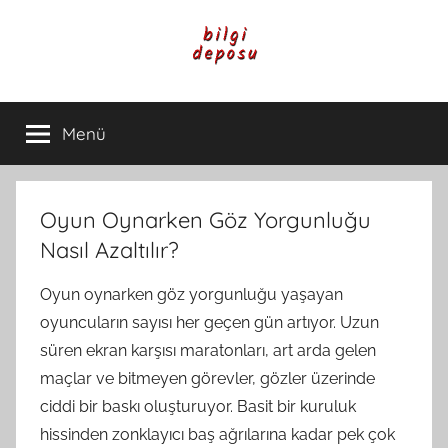
İçeriğe
atla
Bilgi
Genel
Bilgi,
Menü
Deposu
Günlük
Yaşam
ve
Rehber
Oyun Oynarken Göz Yorgunluğu
İçerikleri
Nasıl Azaltılır?
Oyun oynarken göz yorgunluğu yaşayan
oyuncuların sayısı her geçen gün artıyor. Uzun
süren ekran karşısı maratonları, art arda gelen
maçlar ve bitmeyen görevler, gözler üzerinde
ciddi bir baskı oluşturuyor. Basit bir kuruluk
hissinden zonklayıcı baş ağrılarına kadar pek çok