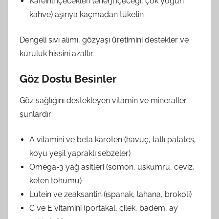
Kafeinli içecekleri (enerji içeceği, çok yoğun
kahve) aşırıya kaçmadan tüketin
Dengeli sıvı alımı, gözyaşı üretimini destekler ve
kuruluk hissini azaltır.
Göz Dostu Besinler
Göz sağlığını destekleyen vitamin ve mineraller
şunlardır:
A vitamini ve beta karoten (havuç, tatlı patates,
koyu yeşil yapraklı sebzeler)
Omega-3 yağ asitleri (somon, uskumru, ceviz,
keten tohumu)
Lutein ve zeaksantin (ıspanak, lahana, brokoli)
C ve E vitamini (portakal, çilek, badem, ay