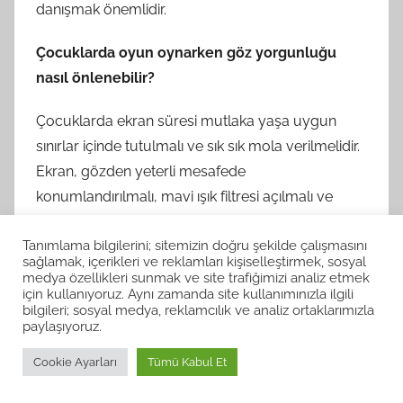
danışmak önemlidir.
Çocuklarda oyun oynarken göz yorgunluğu
nasıl önlenebilir?
Çocuklarda ekran süresi mutlaka yaşa uygun
sınırlar içinde tutulmalı ve sık sık mola verilmelidir.
Ekran, gözden yeterli mesafede
konumlandırılmalı, mavi ışık filtresi açılmalı ve
odanın aydınlatması dengeli olmalıdır. Düzenli göz
Tanımlama bilgilerini; sitemizin doğru şekilde çalışmasını
muayenesi de çocukların göz sağlığı için kritik
sağlamak, içerikleri ve reklamları kişiselleştirmek, sosyal
öneme sahiptir.
medya özellikleri sunmak ve site trafiğimizi analiz etmek
için kullanıyoruz. Aynı zamanda site kullanımınızla ilgili
bilgileri; sosyal medya, reklamcılık ve analiz ortaklarımızla
Peki Bunlar?
paylaşıyoruz.
Cookie Ayarları
Tümü Kabul Et
Oyun Bağımlılığı Belirtileri ve Çözüm Yolları
Orta Yaşta Oyun Hobi Olarak Nasıl Başlanır?