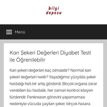
İçeriğe
atla
Bilgi
Genel
Bilgi,
Menü
Deposu
Günlük
Yaşam
ve
Rehber
Kan Şekeri Değerleri Diyabet Testi
İçerikleri
ile Öğrenilebilir
Kan şekeri değerleri kaç olmalıdır? Normal kan
şekeri değerleri nedir? Yaşadığımız yüzyılda şeker
hastalığı hızlı bir artış gösterdi. Birçok organa zarar
verebilen bu hastalık, her zaman kontrol isteyen
türdendir. Pankreasın görevini yapamaması
nedeniyle vücuda yayılan şeker, birçok hasara