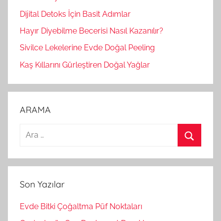
Dijital Detoks İçin Basit Adımlar
Hayır Diyebilme Becerisi Nasıl Kazanılır?
Sivilce Lekelerine Evde Doğal Peeling
Kaş Kıllarını Gürleştiren Doğal Yağlar
ARAMA
A
r
A
a
r
m
a
Son Yazılar
a
:
Evde Bitki Çoğaltma Püf Noktaları