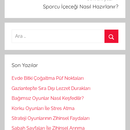
Sporcu İçeceği Nasıl Hazırlanır?
A
r
A
a
r
m
a
Son Yazılar
a
:
Evde Bitki Çoğaltma Püf Noktaları
Gaziantep’te Sıra Dışı Lezzet Durakları
Bağımsız Oyunlar Nasıl Keşfedilir?
Korku Oyunları İle Stres Atma
Strateji Oyunlarının Zihinsel Faydaları
Sabah Sayfaları İle Zihinsel Arınma