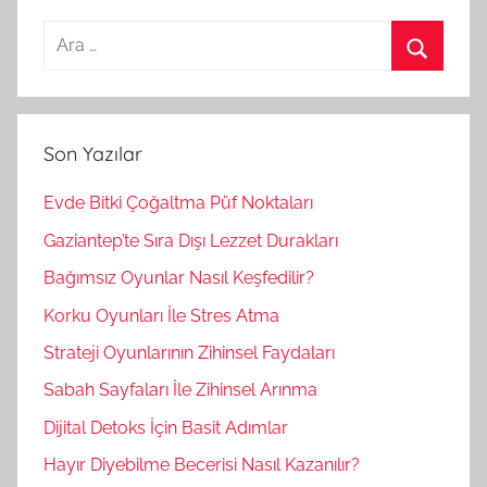
A
r
A
a
r
m
a
Son Yazılar
a
:
Evde Bitki Çoğaltma Püf Noktaları
Gaziantep’te Sıra Dışı Lezzet Durakları
Bağımsız Oyunlar Nasıl Keşfedilir?
Korku Oyunları İle Stres Atma
Strateji Oyunlarının Zihinsel Faydaları
Sabah Sayfaları İle Zihinsel Arınma
Dijital Detoks İçin Basit Adımlar
Hayır Diyebilme Becerisi Nasıl Kazanılır?