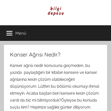
İçeriğe
atla
Bilgi
Genel
Bilgi,
Menü
Deposu
Günlük
Yaşam
ve
Rehber
Kanser Ağrısı Nedir?
İçerikleri
Kanser ağrısı nedir konusuna geçmeden, bu
yazıda paylaştığım bir kitabın kansere ve kanser
ağrılarına kesin çözüm olabileceğini
düşünüyorum. Lütfen bu bölümü okumayı ihmal
etmeyin. Acaba baştan beri kansere kesin çözüm
vardı da biz mi bilmiyorduk?Öyleyse bu konuda
suçlu kim? Hepinize sağlıklı günler diliyorum.