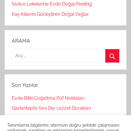
Sivilce Lekelerine Evde Doğal Peeling
Kaş Kıllarını Gürleştiren Doğal Yağlar
ARAMA
A
r
A
a
r
m
a
Son Yazılar
a
:
Evde Bitki Çoğaltma Püf Noktaları
Gaziantep’te Sıra Dışı Lezzet Durakları
Bağımsız Oyunlar Nasıl Keşfedilir?
Tanımlama bilgilerini; sitemizin doğru şekilde çalışmasını
Korku Oyunları İle Stres Atma
sağlamak, içerikleri ve reklamları kişiselleştirmek, sosyal