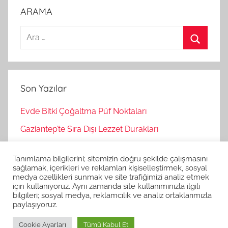
ARAMA
A
r
A
a
r
m
a
Son Yazılar
a
:
Evde Bitki Çoğaltma Püf Noktaları
Gaziantep’te Sıra Dışı Lezzet Durakları
Bağımsız Oyunlar Nasıl Keşfedilir?
Tanımlama bilgilerini; sitemizin doğru şekilde çalışmasını
Korku Oyunları İle Stres Atma
sağlamak, içerikleri ve reklamları kişiselleştirmek, sosyal
medya özellikleri sunmak ve site trafiğimizi analiz etmek
Strateji Oyunlarının Zihinsel Faydaları
için kullanıyoruz. Aynı zamanda site kullanımınızla ilgili
bilgileri; sosyal medya, reklamcılık ve analiz ortaklarımızla
paylaşıyoruz.
Cookie Ayarları
Tümü Kabul Et