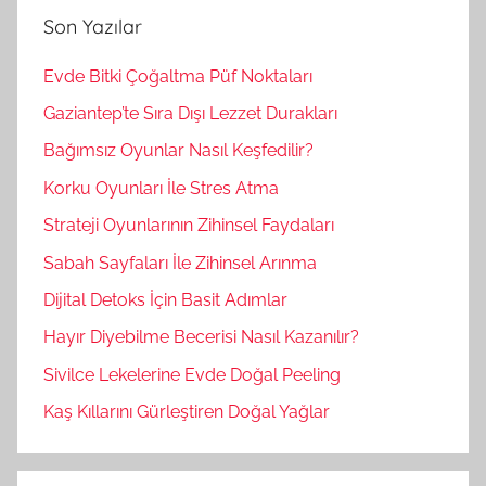
a
Son Yazılar
a
:
Evde Bitki Çoğaltma Püf Noktaları
Gaziantep’te Sıra Dışı Lezzet Durakları
Bağımsız Oyunlar Nasıl Keşfedilir?
Korku Oyunları İle Stres Atma
Strateji Oyunlarının Zihinsel Faydaları
Sabah Sayfaları İle Zihinsel Arınma
Dijital Detoks İçin Basit Adımlar
Hayır Diyebilme Becerisi Nasıl Kazanılır?
Sivilce Lekelerine Evde Doğal Peeling
Kaş Kıllarını Gürleştiren Doğal Yağlar