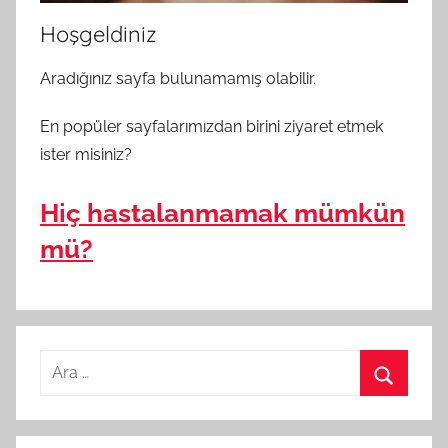
Hoşgeldiniz
Aradığınız sayfa bulunamamış olabilir.
En popüler sayfalarımızdan birini ziyaret etmek
ister misiniz?
Hiç hastalanmamak mümkün
mü?
A
r
A
a
r
m