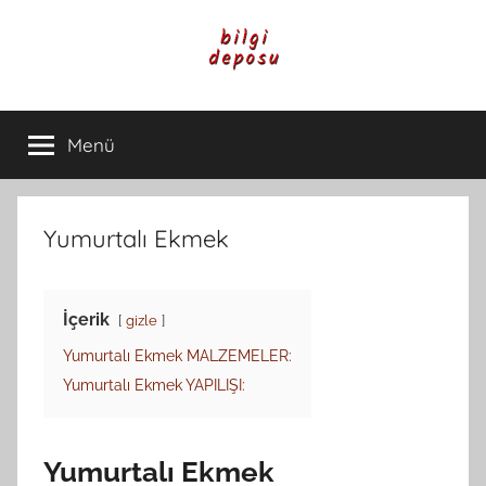
İçeriğe
atla
Bilgi
Genel
Bilgi,
Menü
Deposu
Günlük
Yaşam
ve
Rehber
Yumurtalı Ekmek
İçerikleri
İçerik
gizle
Yumurtalı Ekmek MALZEMELER:
Yumurtalı Ekmek YAPILIŞI:
Yumurtalı Ekmek