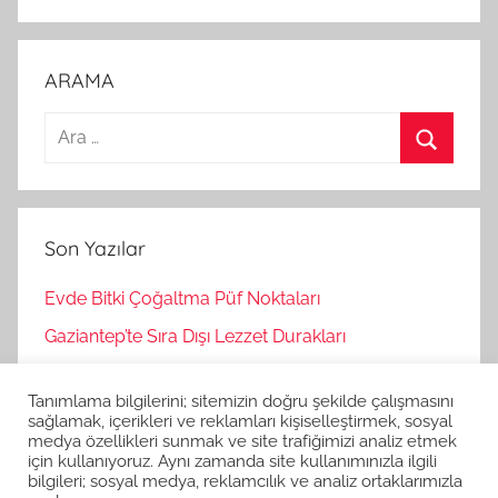
ARAMA
A
r
A
a
r
m
a
Son Yazılar
a
:
Evde Bitki Çoğaltma Püf Noktaları
Gaziantep’te Sıra Dışı Lezzet Durakları
Bağımsız Oyunlar Nasıl Keşfedilir?
Tanımlama bilgilerini; sitemizin doğru şekilde çalışmasını
Korku Oyunları İle Stres Atma
sağlamak, içerikleri ve reklamları kişiselleştirmek, sosyal
medya özellikleri sunmak ve site trafiğimizi analiz etmek
Strateji Oyunlarının Zihinsel Faydaları
için kullanıyoruz. Aynı zamanda site kullanımınızla ilgili
bilgileri; sosyal medya, reklamcılık ve analiz ortaklarımızla