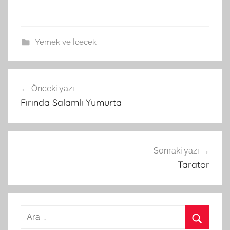
Yemek ve İçecek
Önceki yazı
Yazı
Fırında Salamlı Yumurta
gezinmesi
Sonraki yazı
Tarator
A
r