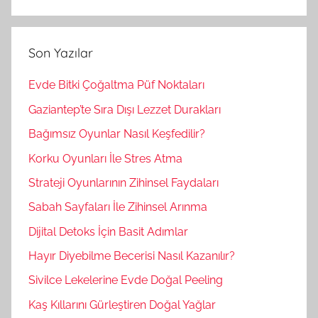
A
a
r
m
a
Son Yazılar
a
:
Evde Bitki Çoğaltma Püf Noktaları
Gaziantep’te Sıra Dışı Lezzet Durakları
Bağımsız Oyunlar Nasıl Keşfedilir?
Korku Oyunları İle Stres Atma
Strateji Oyunlarının Zihinsel Faydaları
Sabah Sayfaları İle Zihinsel Arınma
Dijital Detoks İçin Basit Adımlar
Hayır Diyebilme Becerisi Nasıl Kazanılır?
Sivilce Lekelerine Evde Doğal Peeling
Kaş Kıllarını Gürleştiren Doğal Yağlar