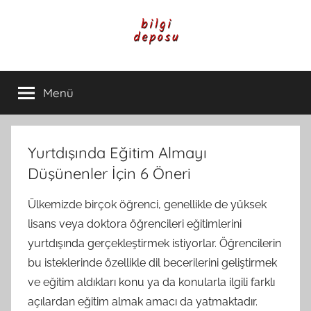
İçeriğe
atla
Bilgi
Genel
Bilgi,
Menü
Deposu
Günlük
Yaşam
ve
Rehber
Yurtdışında Eğitim Almayı
İçerikleri
Düşünenler İçin 6 Öneri
Ülkemizde birçok öğrenci, genellikle de yüksek
lisans veya doktora öğrencileri eğitimlerini
yurtdışında gerçekleştirmek istiyorlar. Öğrencilerin
bu isteklerinde özellikle dil becerilerini geliştirmek
ve eğitim aldıkları konu ya da konularla ilgili farklı
açılardan eğitim almak amacı da yatmaktadır.