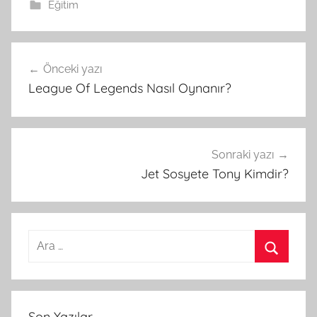
Eğitim
Önceki yazı
Yazı
League Of Legends Nasıl Oynanır?
gezinmesi
Sonraki yazı
Jet Sosyete Tony Kimdir?
A
r
A
a
r
m
a
Son Yazılar