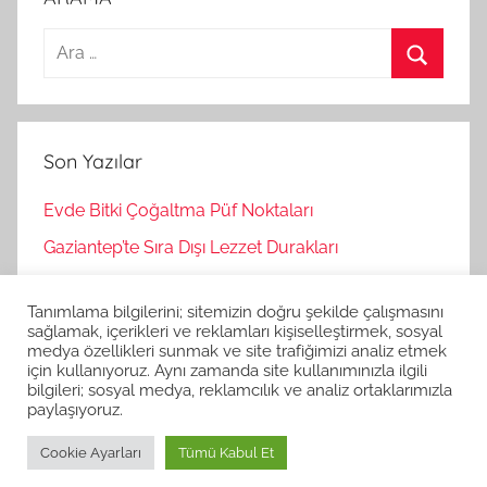
A
r
A
a
r
m
a
Son Yazılar
a
:
Evde Bitki Çoğaltma Püf Noktaları
Gaziantep’te Sıra Dışı Lezzet Durakları
Bağımsız Oyunlar Nasıl Keşfedilir?
Tanımlama bilgilerini; sitemizin doğru şekilde çalışmasını
Korku Oyunları İle Stres Atma
sağlamak, içerikleri ve reklamları kişiselleştirmek, sosyal
medya özellikleri sunmak ve site trafiğimizi analiz etmek
Strateji Oyunlarının Zihinsel Faydaları
için kullanıyoruz. Aynı zamanda site kullanımınızla ilgili
bilgileri; sosyal medya, reklamcılık ve analiz ortaklarımızla
paylaşıyoruz.
Cookie Ayarları
Tümü Kabul Et
WordPress Theme: Donovan by ThemeZee.