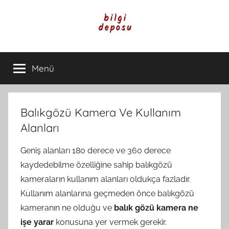
İçeriğe
atla
Bilgi
Genel
Bilgi,
Menü
Deposu
Günlük
Yaşam
ve
Rehber
Balıkgözü Kamera Ve Kullanım
İçerikleri
Alanları
Geniş alanları 180 derece ve 360 derece
kaydedebilme özelliğine sahip balıkgözü
kameraların kullanım alanları oldukça fazladır.
Kullanım alanlarına geçmeden önce balıkgözü
kameranın ne olduğu ve
balık gözü kamera ne
işe yarar
konusuna yer vermek gerekir.