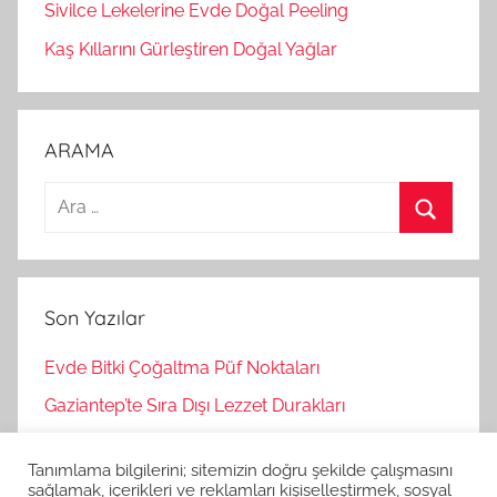
Sivilce Lekelerine Evde Doğal Peeling
Kaş Kıllarını Gürleştiren Doğal Yağlar
ARAMA
A
r
A
a
r
m
a
Son Yazılar
a
:
Evde Bitki Çoğaltma Püf Noktaları
Gaziantep’te Sıra Dışı Lezzet Durakları
Bağımsız Oyunlar Nasıl Keşfedilir?
Tanımlama bilgilerini; sitemizin doğru şekilde çalışmasını
Korku Oyunları İle Stres Atma
sağlamak, içerikleri ve reklamları kişiselleştirmek, sosyal