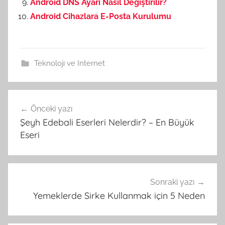
Android DNS Ayarı Nasıl Değiştirilir?
Android Cihazlara E-Posta Kurulumu
Teknoloji ve Internet
Önceki yazı
Yazı
Şeyh Edebali Eserleri Nelerdir? – En Büyük
gezinmesi
Eseri
Sonraki yazı
Yemeklerde Sirke Kullanmak için 5 Neden