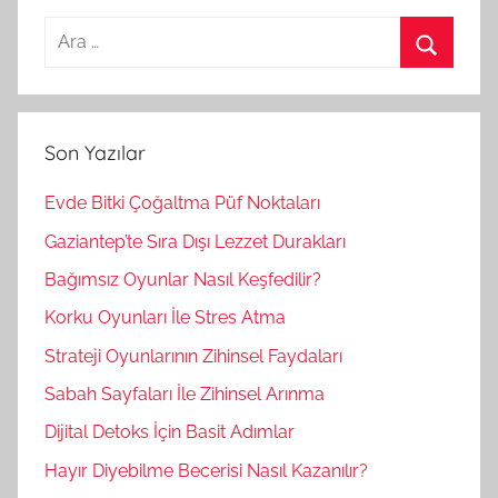
A
r
A
a
r
m
a
Son Yazılar
a
:
Evde Bitki Çoğaltma Püf Noktaları
Gaziantep’te Sıra Dışı Lezzet Durakları
Bağımsız Oyunlar Nasıl Keşfedilir?
Korku Oyunları İle Stres Atma
Strateji Oyunlarının Zihinsel Faydaları
Sabah Sayfaları İle Zihinsel Arınma
Dijital Detoks İçin Basit Adımlar
Hayır Diyebilme Becerisi Nasıl Kazanılır?