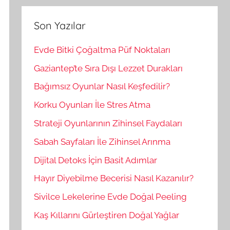
r
m
a
a
Son Yazılar
:
Evde Bitki Çoğaltma Püf Noktaları
Gaziantep’te Sıra Dışı Lezzet Durakları
Bağımsız Oyunlar Nasıl Keşfedilir?
Korku Oyunları İle Stres Atma
Strateji Oyunlarının Zihinsel Faydaları
Sabah Sayfaları İle Zihinsel Arınma
Dijital Detoks İçin Basit Adımlar
Hayır Diyebilme Becerisi Nasıl Kazanılır?
Sivilce Lekelerine Evde Doğal Peeling
Kaş Kıllarını Gürleştiren Doğal Yağlar