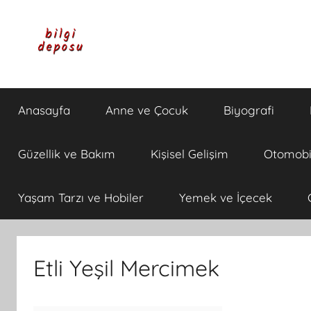
İçeriğe
atla
Bilgi
Genel
Bilgi,
Anasayfa
Anne ve Çocuk
Biyografi
Günlük
Deposu
Yaşam
ve
Güzellik ve Bakım
Kişisel Gelişim
Otomobi
Rehber
İçerikleri
Yaşam Tarzı ve Hobiler
Yemek ve İçecek
Etli Yeşil Mercimek