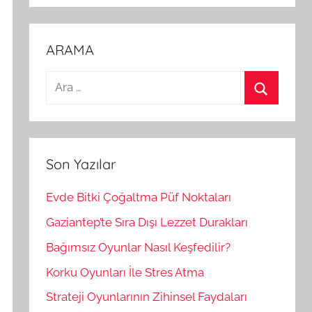
ARAMA
A
r
A
a
r
m
a
a
Son Yazılar
:
Evde Bitki Çoğaltma Püf Noktaları
Gaziantep’te Sıra Dışı Lezzet Durakları
Bağımsız Oyunlar Nasıl Keşfedilir?
Korku Oyunları İle Stres Atma
Strateji Oyunlarının Zihinsel Faydaları