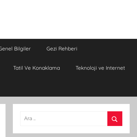
Genel Bilgiler
Gezi Rehberi
Tatil Ve Konaklama
Teknoloji ve Internet
A
r
A
a