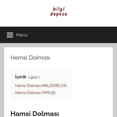
İçeriğe
atla
Bilgi
Genel
Bilgi,
Menü
Deposu
Günlük
Yaşam
ve
Rehber
Hamsi Dolması
İçerikleri
İçerik
gizle
Hamsi Dolması MALZEMELER:
Hamsi Dolması YAPILIŞI:
Hamsi Dolması