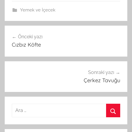
Yemek ve İçecek
Önceki yazı
Yazı
Cızbız Köfte
gezinmesi
Sonraki yazı
Çerkez Tavuğu
A
r
A
a
r