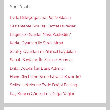
m
a
Son Yazılar
a
:
Evde Bitki Çoğaltma Püf Noktaları
Gaziantep’te Sıra Dışı Lezzet Durakları
Bağımsız Oyunlar Nasıl Keşfedilir?
Korku Oyunları İle Stres Atma
Strateji Oyunlarının Zihinsel Faydaları
Sabah Sayfaları İle Zihinsel Arınma
Dijital Detoks İçin Basit Adımlar
Hayır Diyebilme Becerisi Nasıl Kazanılır?
Sivilce Lekelerine Evde Doğal Peeling
Kaş Kıllarını Gürleştiren Doğal Yağlar