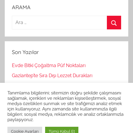
ARAMA
A
r
A
a
r
m
a
Son Yazılar
a
:
Evde Bitki Çoğaltma Püf Noktaları
Gaziantep’te Sıra Dışı Lezzet Durakları
Bağımsız Oyunlar Nasıl Keşfedilir?
Tanımlama bilgilerini; sitemizin doğru şekilde çalışmasını
Korku Oyunları İle Stres Atma
sağlamak, içerikleri ve reklamları kişiselleştirmek, sosyal
medya özellikleri sunmak ve site trafiğimizi analiz etmek
Strateji Oyunlarının Zihinsel Faydaları
için kullanıyoruz. Aynı zamanda site kullanımınızla ilgili
bilgileri; sosyal medya, reklamcılık ve analiz ortaklarımızla
paylaşıyoruz.
Cookie Ayarları
Tümü Kabul Et