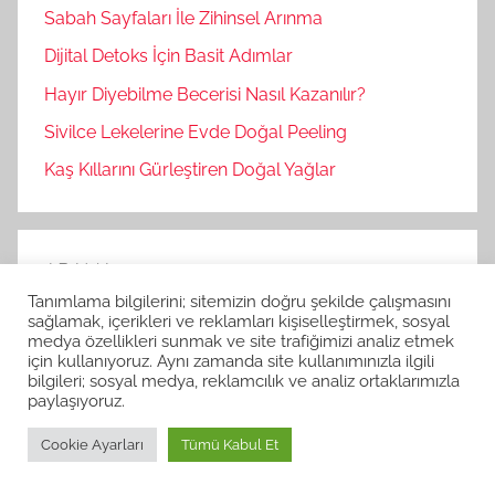
Sabah Sayfaları İle Zihinsel Arınma
Dijital Detoks İçin Basit Adımlar
Hayır Diyebilme Becerisi Nasıl Kazanılır?
Sivilce Lekelerine Evde Doğal Peeling
Kaş Kıllarını Gürleştiren Doğal Yağlar
ARAMA
Tanımlama bilgilerini; sitemizin doğru şekilde çalışmasını
A
sağlamak, içerikleri ve reklamları kişiselleştirmek, sosyal
medya özellikleri sunmak ve site trafiğimizi analiz etmek
r
için kullanıyoruz. Aynı zamanda site kullanımınızla ilgili
A
a
bilgileri; sosyal medya, reklamcılık ve analiz ortaklarımızla
r
paylaşıyoruz.
m
a
Son Yazılar
a
Cookie Ayarları
Tümü Kabul Et
:
Evde Bitki Çoğaltma Püf Noktaları