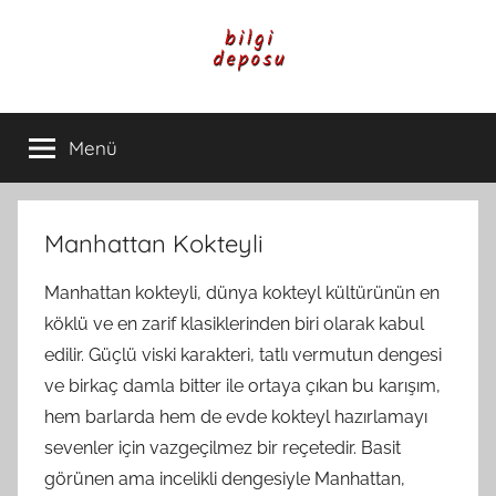
İçeriğe
atla
Bilgi
Genel
Bilgi,
Menü
Deposu
Günlük
Yaşam
ve
Rehber
Manhattan Kokteyli
İçerikleri
Manhattan kokteyli, dünya kokteyl kültürünün en
köklü ve en zarif klasiklerinden biri olarak kabul
edilir. Güçlü viski karakteri, tatlı vermutun dengesi
ve birkaç damla bitter ile ortaya çıkan bu karışım,
hem barlarda hem de evde kokteyl hazırlamayı
sevenler için vazgeçilmez bir reçetedir. Basit
görünen ama incelikli dengesiyle Manhattan,