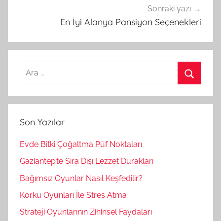
Sonraki yazı
En İyi Alanya Pansiyon Seçenekleri
A
r
A
a
r
m
a
Son Yazılar
a
:
Evde Bitki Çoğaltma Püf Noktaları
Gaziantep’te Sıra Dışı Lezzet Durakları
Bağımsız Oyunlar Nasıl Keşfedilir?
Korku Oyunları İle Stres Atma
Strateji Oyunlarının Zihinsel Faydaları