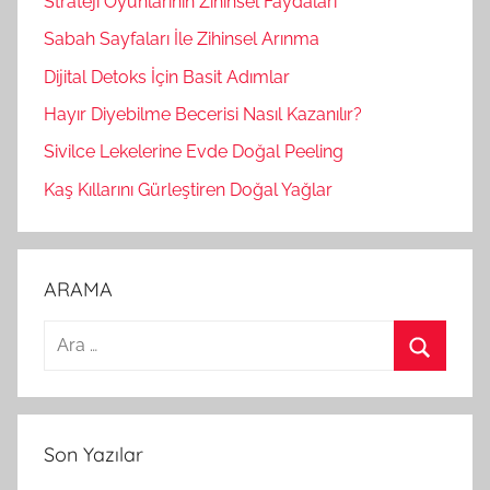
Strateji Oyunlarının Zihinsel Faydaları
Sabah Sayfaları İle Zihinsel Arınma
Dijital Detoks İçin Basit Adımlar
Hayır Diyebilme Becerisi Nasıl Kazanılır?
Sivilce Lekelerine Evde Doğal Peeling
Kaş Kıllarını Gürleştiren Doğal Yağlar
ARAMA
A
r
A
a
r
m
a
Son Yazılar
a
: