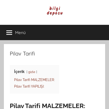
İçeriğe
atla
Bilgi
Genel
Bilgi,
Menü
Deposu
Günlük
Yaşam
ve
Rehber
Pilav Tarifi
İçerikleri
İçerik
gizle
Pilav Tarifi MALZEMELER:
Pilav Tarifi YAPILIŞI:
Pilav Tarifi MALZEMELER: