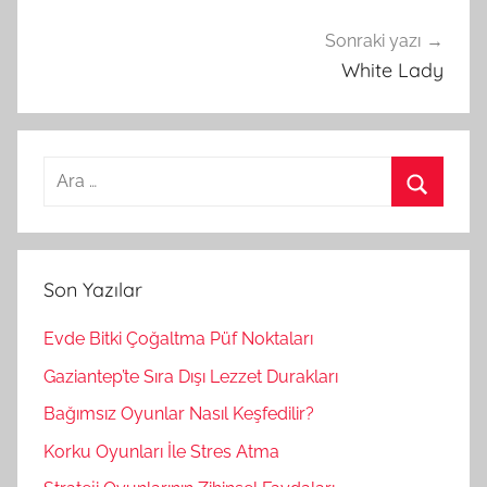
Sonraki yazı
White Lady
A
r
A
a
r
m
a
Son Yazılar
a
:
Evde Bitki Çoğaltma Püf Noktaları
Gaziantep’te Sıra Dışı Lezzet Durakları
Bağımsız Oyunlar Nasıl Keşfedilir?
Korku Oyunları İle Stres Atma