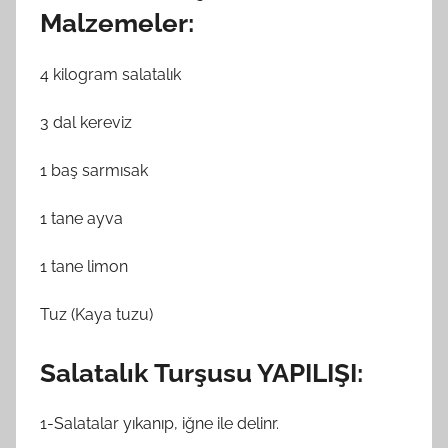
Malzemeler:
4 kilogram salatalık
3 dal kereviz
1 baş sarmısak
1 tane ayva
1 tane limon
Tuz (Kaya tuzu)
Salatalık Turşusu YAPILIŞI:
1-Salatalar yıkanıp, iğne ile delinr.