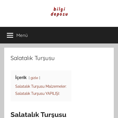
İçeriğe
atla
Bilgi
Genel
Bilgi,
Menü
Deposu
Günlük
Yaşam
ve
Rehber
Salatalık Turşusu
İçerikleri
İçerik
gizle
Salatalık Turşusu Malzemeler:
Salatalık Turşusu YAPILIŞI:
Salatalık Turşusu