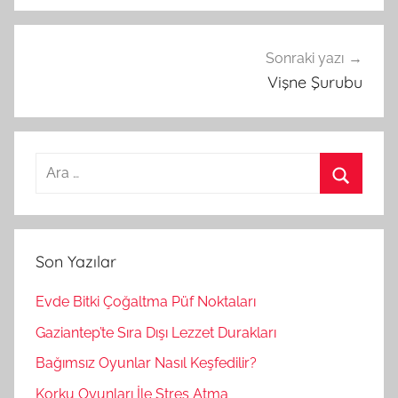
Sonraki yazı
Vişne Şurubu
A
r
A
a
r
m
a
Son Yazılar
a
:
Evde Bitki Çoğaltma Püf Noktaları
Gaziantep’te Sıra Dışı Lezzet Durakları
Bağımsız Oyunlar Nasıl Keşfedilir?
Korku Oyunları İle Stres Atma