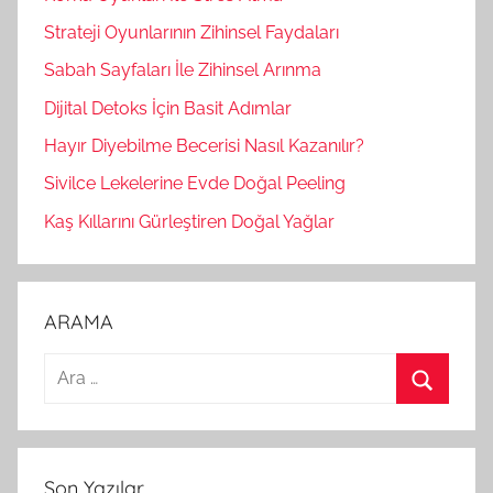
Strateji Oyunlarının Zihinsel Faydaları
Sabah Sayfaları İle Zihinsel Arınma
Dijital Detoks İçin Basit Adımlar
Hayır Diyebilme Becerisi Nasıl Kazanılır?
Sivilce Lekelerine Evde Doğal Peeling
Kaş Kıllarını Gürleştiren Doğal Yağlar
ARAMA
A
r
A
a
r
m
a
Son Yazılar
a