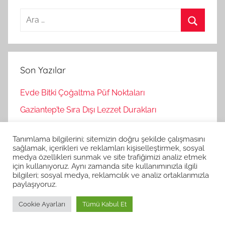
A
r
A
a
r
m
a
Son Yazılar
a
:
Evde Bitki Çoğaltma Püf Noktaları
Gaziantep’te Sıra Dışı Lezzet Durakları
Bağımsız Oyunlar Nasıl Keşfedilir?
Tanımlama bilgilerini; sitemizin doğru şekilde çalışmasını
Korku Oyunları İle Stres Atma
sağlamak, içerikleri ve reklamları kişiselleştirmek, sosyal
medya özellikleri sunmak ve site trafiğimizi analiz etmek
Strateji Oyunlarının Zihinsel Faydaları
için kullanıyoruz. Aynı zamanda site kullanımınızla ilgili
bilgileri; sosyal medya, reklamcılık ve analiz ortaklarımızla
paylaşıyoruz.
Cookie Ayarları
Tümü Kabul Et
WordPress Theme: Donovan by ThemeZee.