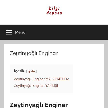
İçeriğe
atla
Bilgi
Genel
Bilgi,
Menü
Deposu
Günlük
Yaşam
ve
Rehber
Zeytinyağlı Enginar
İçerikleri
İçerik
gizle
Zeytinyağlı Enginar MALZEMELER:
Zeytinyağlı Enginar YAPILIŞI:
Zeytinyağlı Enginar