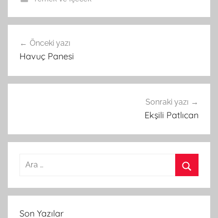
Önceki yazı
Yazı
Havuç Panesi
gezinmesi
Sonraki yazı
Ekşili Patlıcan
A
r
A
a
r
m
a
Son Yazılar
a