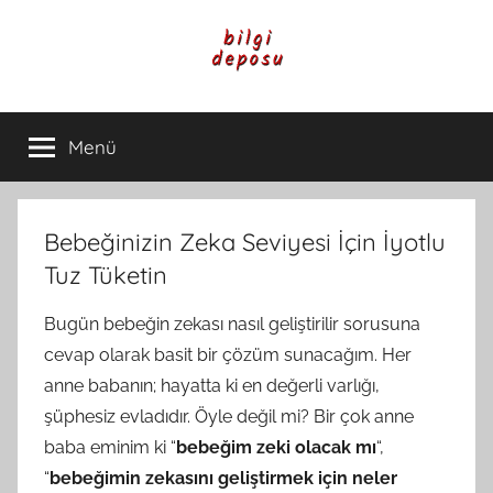
İçeriğe
atla
Bilgi
Genel
Bilgi,
Menü
Deposu
Günlük
Yaşam
ve
Rehber
Bebeğinizin Zeka Seviyesi İçin İyotlu
İçerikleri
Tuz Tüketin
Bugün bebeğin zekası nasıl geliştirilir sorusuna
cevap olarak basit bir çözüm sunacağım. Her
anne babanın; hayatta ki en değerli varlığı,
şüphesiz evladıdır. Öyle değil mi? Bir çok anne
baba eminim ki “
bebeğim zeki olacak mı
“,
“
bebeğimin zekasını geliştirmek için neler