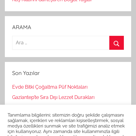
ARAMA
A
r
A
a
r
m
a
Son Yazılar
a
:
Evde Bitki Çoğaltma Püf Noktaları
Gaziantep’te Sıra Dışı Lezzet Durakları
Bağımsız Oyunlar Nasıl Keşfedilir?
Tanımlama bilgilerini; sitemizin doğru şekilde çalışmasını
Korku Oyunları İle Stres Atma
sağlamak, içerikleri ve reklamları kişiselleştirmek, sosyal
medya özellikleri sunmak ve site trafiğimizi analiz etmek
Strateji Oyunlarının Zihinsel Faydaları
için kullanıyoruz. Aynı zamanda site kullanımınızla ilgili