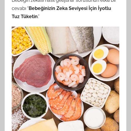
Bebeğin zekası nasıl geliştirilir sorusunun etkili bir
cevabı “
Bebeğinizin Zeka Seviyesi İçin İyotlu
Tuz Tüketin
.”