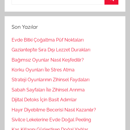
r
A
a
r
m
a
Son Yazılar
a
:
Evde Bitki Çoğaltma Püf Noktaları
Gaziantep’te Sıra Dışı Lezzet Durakları
Bağımsız Oyunlar Nasıl Keşfedilir?
Korku Oyunları İle Stres Atma
Strateji Oyunlarının Zihinsel Faydaları
Sabah Sayfaları İle Zihinsel Arınma
Dijital Detoks İçin Basit Adımlar
Hayır Diyebilme Becerisi Nasıl Kazanılır?
Sivilce Lekelerine Evde Doğal Peeling
Kaş Kıllarını Gürleştiren Doğal Yağlar