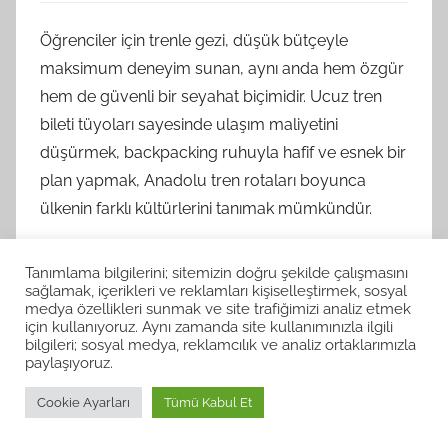
Öğrenciler için trenle gezi, düşük bütçeyle
maksimum deneyim sunan, aynı anda hem özgür
hem de güvenli bir seyahat biçimidir. Ucuz tren
bileti tüyoları sayesinde ulaşım maliyetini
düşürmek, backpacking ruhuyla hafif ve esnek bir
plan yapmak, Anadolu tren rotaları boyunca
ülkenin farklı kültürlerini tanımak mümkündür.
Doğru hazırlanmış bir öğrenci seyahat planı ile
Tanımlama bilgilerini; sitemizin doğru şekilde çalışmasını
tren yolculuğu, sadece şehir değiştirdiğiniz bir tatil
sağlamak, içerikleri ve reklamları kişiselleştirmek, sosyal
medya özellikleri sunmak ve site trafiğimizi analiz etmek
olmaktan çıkar, kişisel gelişiminize katkı sağlayan,
için kullanıyoruz. Aynı zamanda site kullanımınızla ilgili
ufkunuzu genişleten bir keşif yolculuğuna
bilgileri; sosyal medya, reklamcılık ve analiz ortaklarımızla
paylaşıyoruz.
dönüşür. Siz de ilk adımı atarak basit bir rota
belirleyebilir, kısa da olsa bir tren kaçamağıyla bu
Cookie Ayarları
Tümü Kabul Et
deneyimi yaşamaya başlayabilirsiniz. Bir kez yola