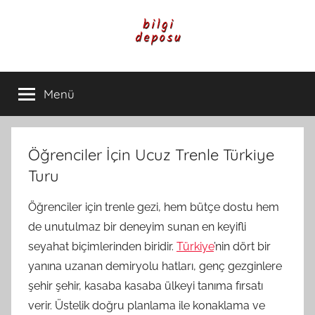
İçeriğe
atla
Bilgi
Genel
Bilgi,
Menü
Deposu
Günlük
Yaşam
ve
Rehber
Öğrenciler İçin Ucuz Trenle Türkiye
İçerikleri
Turu
Öğrenciler için trenle gezi, hem bütçe dostu hem
de unutulmaz bir deneyim sunan en keyifli
seyahat biçimlerinden biridir.
Türkiye
’nin dört bir
yanına uzanan demiryolu hatları, genç gezginlere
şehir şehir, kasaba kasaba ülkeyi tanıma fırsatı
verir. Üstelik doğru planlama ile konaklama ve