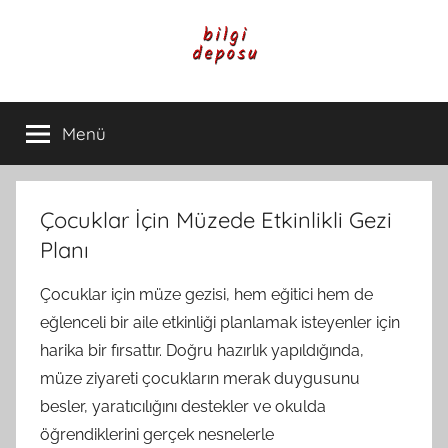
İçeriğe
atla
Bilgi
Genel
Bilgi,
Menü
Deposu
Günlük
Yaşam
ve
Rehber
Çocuklar İçin Müzede Etkinlikli Gezi
İçerikleri
Planı
Çocuklar için müze gezisi, hem eğitici hem de
eğlenceli bir aile etkinliği planlamak isteyenler için
harika bir fırsattır. Doğru hazırlık yapıldığında,
müze ziyareti çocukların merak duygusunu
besler, yaratıcılığını destekler ve okulda
öğrendiklerini gerçek nesnelerle