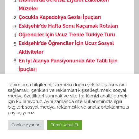
Müzeler
Çocukla Kapadokya Gezisi İpuçları
Eskişehir’de Hafta Sonu Kaçamak Rotaları
Öğrenciler İçin Ucuz Trenle Türkiye Turu
Eskişehir’de Öğrenciler İçin Ucuz Sosyal
Aktiviteler
En İyi Alanya Pansiyonunda Aile Tatili İçin
İpuçları
Antalya Otellerinde Aile Dostu Hizmetler
Tanımlama bilgilerini; sitemizin doğru şekilde çalışmasını
Ankara’da Çocuklarla Gezilecek Saklı Yerler
sağlamak, içerikleri ve reklamları kişiselleştirmek, sosyal
Çocuklu Aileler İçin Trenle Seyahat Rehberi
medya özellikleri sunmak ve site trafiğimizi analiz etmek
için kullanıyoruz. Aynı zamanda site kullanımınızla ilgili
Çocuklar İçin Doğal Beslenme Önerileri
bilgileri; sosyal medya, reklamcılık ve analiz ortaklarımızla
paylaşıyoruz.
Cookie Ayarları
Tümü Kabul Et
Genel Bilgiler