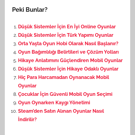
Peki Bunlar?
Düşük Sistemler İçin En İyi Online Oyunlar
Düşük Sistemler İçin Türk Yapımı Oyunlar
Orta Yaşta Oyun Hobi Olarak Nasıl Başlanır?
Oyun Bağımlılığı Belirtileri ve Çözüm Yolları
Hikaye Anlatımını Güçlendiren Mobil Oyunlar
Düşük Sistemler İçin Hikaye Odaklı Oyunlar
Hiç Para Harcamadan Oynanacak Mobil
Oyunlar
Çocuklar İçin Güvenli Mobil Oyun Seçimi
Oyun Oynarken Kaygı Yönetimi
Steam’den Satın Alınan Oyunlar Nasıl
İndirilir?