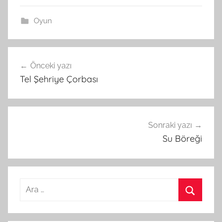
Oyun
Önceki yazı
Yazı
Tel Şehriye Çorbası
gezinmesi
Sonraki yazı
Su Böreği
A
r
A
a
r