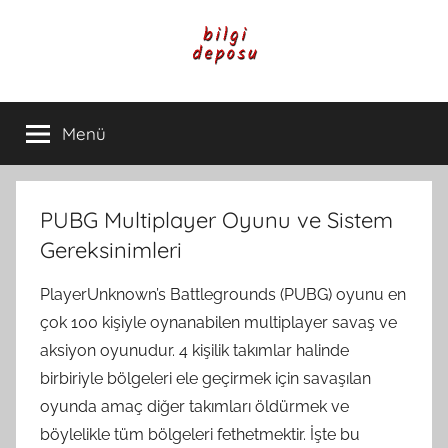
İçeriğe
atla
Bilgi
Genel
Bilgi,
Menü
Deposu
Günlük
Yaşam
ve
Rehber
PUBG Multiplayer Oyunu ve Sistem
İçerikleri
Gereksinimleri
PlayerUnknown’s Battlegrounds (PUBG) oyunu en
çok 100 kişiyle oynanabilen multiplayer savaş ve
aksiyon oyunudur. 4 kişilik takımlar halinde
birbiriyle bölgeleri ele geçirmek için savaşılan
oyunda amaç diğer takımları öldürmek ve
böylelikle tüm bölgeleri fethetmektir. İşte bu