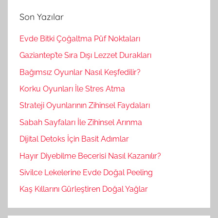
m
a
Son Yazılar
a
:
Evde Bitki Çoğaltma Püf Noktaları
Gaziantep’te Sıra Dışı Lezzet Durakları
Bağımsız Oyunlar Nasıl Keşfedilir?
Korku Oyunları İle Stres Atma
Strateji Oyunlarının Zihinsel Faydaları
Sabah Sayfaları İle Zihinsel Arınma
Dijital Detoks İçin Basit Adımlar
Hayır Diyebilme Becerisi Nasıl Kazanılır?
Sivilce Lekelerine Evde Doğal Peeling
Kaş Kıllarını Gürleştiren Doğal Yağlar