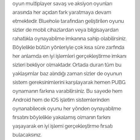
oyun multiplayer savaş ve aksiyon oyunları
arasında her açıdan fark yaratmaya devam
etmektedir. Bluehole tarafından geliştirilen oyunu
sizler de mobil cihazlardan veya bilgisayardan
rahatlıkla oynayabilme imkanına sahip olabilirsiniz.
Böylelikle bütün yönleriyle çok kısa süre zarfında
her anlamda en iyi işlemleri gerçekleştirme imkanı
sizleri bekliyor olmaktadır. Ortada duran tüm bu
yaklaşımlar baz alındığı zaman sizler de oyunun
sistem gereksinimlerini karşılayarak hemen PUBG
oynamanın farkına varabilirsiniz. Bu sayede hem
Android hem de iOS işletim sistemlerinden
oynanabilecek oyunu her yönden oynayabilme
fırsatını böylelikle yakalamış olmanın farkını
yaşayarak en iyi işlemi gerçekleştirme fırsatı
bulacaksınız.