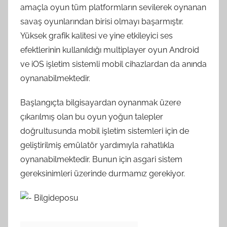
amaçla oyun tüm platformların sevilerek oynanan
savaş oyunlarından birisi olmayı başarmıştır.
Yüksek grafik kalitesi ve yine etkileyici ses
efektlerinin kullanıldığı multiplayer oyun Android
ve iOS işletim sistemli mobil cihazlardan da anında
oynanabilmektedir.
Başlangıçta bilgisayardan oynanmak üzere
çıkarılmış olan bu oyun yoğun talepler
doğrultusunda mobil işletim sistemleri için de
geliştirilmiş emülatör yardımıyla rahatlıkla
oynanabilmektedir. Bunun için asgari sistem
gereksinimleri üzerinde durmamız gerekiyor.