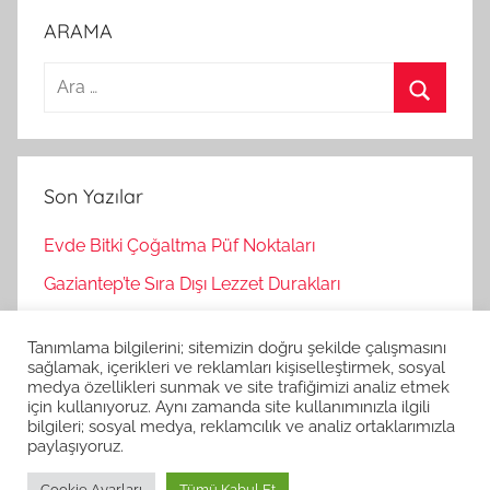
ARAMA
A
r
A
a
r
m
a
Son Yazılar
a
:
Evde Bitki Çoğaltma Püf Noktaları
Gaziantep’te Sıra Dışı Lezzet Durakları
Bağımsız Oyunlar Nasıl Keşfedilir?
Tanımlama bilgilerini; sitemizin doğru şekilde çalışmasını
Korku Oyunları İle Stres Atma
sağlamak, içerikleri ve reklamları kişiselleştirmek, sosyal
medya özellikleri sunmak ve site trafiğimizi analiz etmek
Strateji Oyunlarının Zihinsel Faydaları
için kullanıyoruz. Aynı zamanda site kullanımınızla ilgili
bilgileri; sosyal medya, reklamcılık ve analiz ortaklarımızla
paylaşıyoruz.
Cookie Ayarları
Tümü Kabul Et