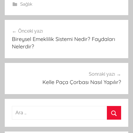
Sağlık
Önceki yazı
Yazı
Bireysel Emeklilik Sistemi Nedir? Faydaları
gezinmesi
Nelerdir?
Sonraki yazı
Kelle Paça Çorbası Nasıl Yapılır?
A
r
A
a
r