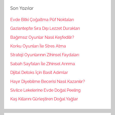
m
a
Son Yazılar
a
:
Evde Bitki Çoğaltma Püf Noktaları
Gaziantep’te Sıra Dışı Lezzet Durakları
Bağımsız Oyunlar Nasıl Keşfedilir?
Korku Oyunları İle Stres Atma
Strateji Oyunlarının Zihinsel Faydaları
Sabah Sayfaları İle Zihinsel Arınma
Dijital Detoks İçin Basit Adımlar
Hayır Diyebilme Becerisi Nasıl Kazanılır?
Sivilce Lekelerine Evde Doğal Peeling
Kaş Kıllarını Gürleştiren Doğal Yağlar