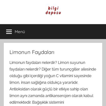
İçeriğe
atla
Bilgi
Genel
Bilgi,
Menü
Deposu
Günlük
Yaşam
ve
Rehber
Limonun Faydaları
İçerikleri
Limonun faydaları nelerdir? Limon suyunun
faydaları nelerdir? Diğer tüm turunçgiller ailesinde
olduğu gibi içerdiği yoğun C vitamini sayesinde
limon, insan sağlığına oldukça yararlıdır.
Antioksidan olarak güçlü bir etkiye sahip olan
limon aynı zamanda antikanserojen olarak kabul
edilmektedir. Bağışıklık sistemini