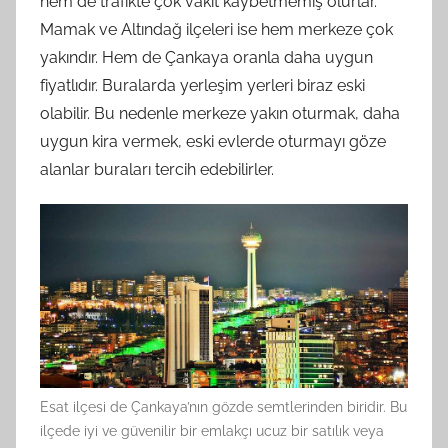
hem de trafikte çok vakit kaybetmemiş olurlar.
Mamak ve Altındağ ilçeleri ise hem merkeze çok
yakındır. Hem de Çankaya oranla daha uygun
fiyatlıdır. Buralarda yerleşim yerleri biraz eski
olabilir. Bu nedenle merkeze yakın oturmak, daha
uygun kira vermek, eski evlerde oturmayı göze
alanlar buraları tercih edebilirler.
Esat ilçesi de Çankaya’nın gözde semtlerinden biridir. Bu
ilçede iyi ve güvenilir bir emlakçı ucuz bir satılık veya