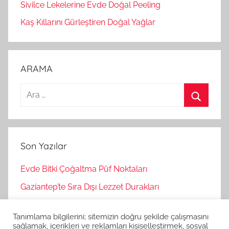
Sivilce Lekelerine Evde Doğal Peeling
Kaş Kıllarını Gürleştiren Doğal Yağlar
ARAMA
A
r
A
a
r
m
a
Son Yazılar
a
:
Evde Bitki Çoğaltma Püf Noktaları
Gaziantep’te Sıra Dışı Lezzet Durakları
Bağımsız Oyunlar Nasıl Keşfedilir?
Tanımlama bilgilerini; sitemizin doğru şekilde çalışmasını
Korku Oyunları İle Stres Atma
sağlamak, içerikleri ve reklamları kişiselleştirmek, sosyal