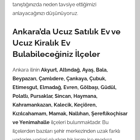
tanıştığınızda neden tavsiye ettiğimizi
anlayacağınızı düşünüyoruz.
Ankara’da Ucuz Satılık Ev ve
Ucuz Kiralık Ev
Bulabileceğiniz İlçeler
Ankara ilinin
Akyurt, Altındağ, Ayaş, Bala,
Beypazarı, Çamlıdere, Çankaya, Çubuk,
Etimesgut, Elmadağ, Evren, Gölbaşı, Güdül,
Polatlı, Pursaklar, Sincan, Haymana,
Kahramankazan, Kalecik, Keçiören,
Kızılcahamam, Mamak, Nallıhan, Şereflikoçhisar
ve Yenimahalle
ilçeleri bulunmaktadır. Bu
ilçelerden bazıları şehir merkezinden uzak farklı
yerlerim yerleri olurken bir kısmı ise merkez