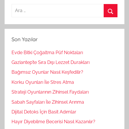
A
r
A
a
r
m
a
Son Yazılar
a
:
Evde Bitki Çoğaltma Püf Noktaları
Gaziantep’te Sıra Dışı Lezzet Durakları
Bağımsız Oyunlar Nasıl Keşfedilir?
Korku Oyunları İle Stres Atma
Strateji Oyunlarının Zihinsel Faydaları
Sabah Sayfaları İle Zihinsel Arınma
Dijital Detoks İçin Basit Adımlar
Hayır Diyebilme Becerisi Nasıl Kazanılır?