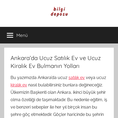
İçeriğe
atla
Bilgi
Genel
Bilgi,
Menü
Deposu
Günlük
Yaşam
ve
Rehber
Ankara’da Ucuz Satılık Ev ve Ucuz
İçerikleri
Kiralık Ev Bulmanın Yolları
Bu yazımızda Ankara’da ucuz
satılık ev
veya ucuz
kiralık ev
nasıl bulabilirsiniz bunlara değineceğiz.
Ülkemizin Başkenti olan Ankara, ikinci büyük şehir
olma özelliği de taşımaktadır. Bu nedenle eğitim, iş
ve benzeri sebepler ile her yıl birçok insan bu
şehre göç etmektedir. Göçler haricinde bu şehrin