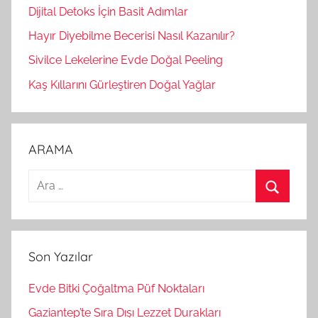
Dijital Detoks İçin Basit Adımlar
Hayır Diyebilme Becerisi Nasıl Kazanılır?
Sivilce Lekelerine Evde Doğal Peeling
Kaş Kıllarını Gürleştiren Doğal Yağlar
ARAMA
A
r
A
a
r
m
a
Son Yazılar
a
:
Evde Bitki Çoğaltma Püf Noktaları
Gaziantep’te Sıra Dışı Lezzet Durakları