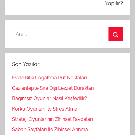
Yapılır?
A
r
A
a
r
m
a
Son Yazılar
a
:
Evde Bitki Çoğaltma Püf Noktaları
Gaziantep’te Sıra Dışı Lezzet Durakları
Bağımsız Oyunlar Nasıl Keşfedilir?
Korku Oyunları İle Stres Atma
Strateji Oyunlarının Zihinsel Faydaları
Sabah Sayfaları İle Zihinsel Arınma