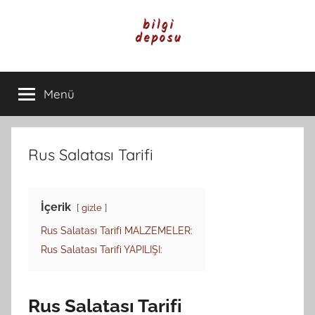
İçeriğe
atla
Bilgi
Genel
Bilgi,
Menü
Deposu
Günlük
Yaşam
ve
Rehber
Rus Salatası Tarifi
İçerikleri
İçerik
gizle
Rus Salatası Tarifi MALZEMELER:
Rus Salatası Tarifi YAPILIŞI:
Rus Salatası Tarifi