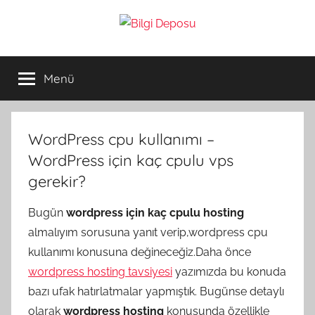
İçeriğe
atla
Bilgi
Genel
Bilgi,
Menü
Deposu
Günlük
Yaşam
ve
Rehber
WordPress cpu kullanımı –
İçerikleri
WordPress için kaç cpulu vps
gerekir?
Bugün
wordpress için kaç cpulu hosting
almalıyım sorusuna yanıt verip,wordpress cpu
kullanımı konusuna değineceğiz.Daha önce
wordpress hosting tavsiyesi
yazımızda bu konuda
bazı ufak hatırlatmalar yapmıştık. Bugünse detaylı
olarak
wordpress hosting
konusunda özellikle