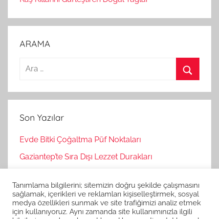
ARAMA
A
r
A
a
r
m
a
Son Yazılar
a
:
Evde Bitki Çoğaltma Püf Noktaları
Gaziantep’te Sıra Dışı Lezzet Durakları
Bağımsız Oyunlar Nasıl Keşfedilir?
Tanımlama bilgilerini; sitemizin doğru şekilde çalışmasını
Korku Oyunları İle Stres Atma
sağlamak, içerikleri ve reklamları kişiselleştirmek, sosyal
medya özellikleri sunmak ve site trafiğimizi analiz etmek
Strateji Oyunlarının Zihinsel Faydaları
için kullanıyoruz. Aynı zamanda site kullanımınızla ilgili