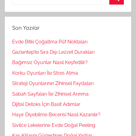
r
A
a
r
m
a
Son Yazılar
a
:
Evde Bitki Çoğaltma Püf Noktaları
Gaziantep’te Sıra Dışı Lezzet Durakları
Bağımsız Oyunlar Nasıl Keşfedilir?
Korku Oyunları İle Stres Atma
Strateji Oyunlarının Zihinsel Faydaları
Sabah Sayfaları İle Zihinsel Arınma
Dijital Detoks İçin Basit Adımlar
Hayır Diyebilme Becerisi Nasıl Kazanılır?
Sivilce Lekelerine Evde Doğal Peeling
Kaş Kıllarını Gürleştiren Doğal Yağlar