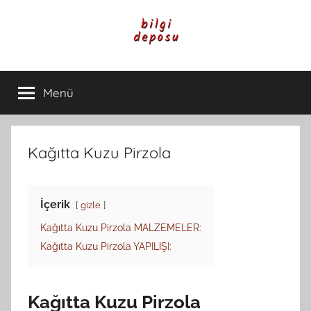
İçeriğe
atla
Bilgi
Genel
Bilgi,
Menü
Deposu
Günlük
Yaşam
ve
Rehber
Kağıtta Kuzu Pirzola
İçerikleri
İçerik
gizle
Kağıtta Kuzu Pirzola MALZEMELER:
Kağıtta Kuzu Pirzola YAPILIŞI:
Kağıtta Kuzu Pirzola