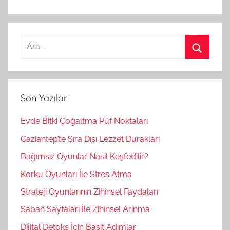
A
r
A
a
r
m
a
Son Yazılar
a
:
Evde Bitki Çoğaltma Püf Noktaları
Gaziantep’te Sıra Dışı Lezzet Durakları
Bağımsız Oyunlar Nasıl Keşfedilir?
Korku Oyunları İle Stres Atma
Strateji Oyunlarının Zihinsel Faydaları
Sabah Sayfaları İle Zihinsel Arınma
Dijital Detoks İçin Basit Adımlar