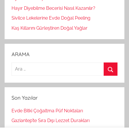
Hayır Diyebilme Becerisi Nasıl Kazanılır?
Sivilce Lekelerine Evde Doğal Peeling
Kaş Kıllarını Gürleştiren Doğal Yağlar
ARAMA
A
r
A
a
r
m
a
Son Yazılar
a
:
Evde Bitki Çoğaltma Püf Noktaları
Gaziantep’te Sıra Dışı Lezzet Durakları