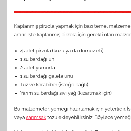
Kaplanmış pirzola yapmak için bazı temel malzemele
artırır. İşte kaplanmış pirzola için gerekli olan malz
4 adet pirzola (kuzu ya da domuz eti)
1 su bardağı un
2 adet yumurta
1 su bardağı galeta unu
Tuz ve karabiber (isteğe bağlı)
Yarım su bardağı sıvı yağ (kızartmak için)
Bu malzemeler, yemeği hazırlamak için yeterlidir. İst
veya
sarımsak
tozu ekleyebilirsiniz. Böylece yemeği