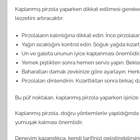
Kaplanmış pirzola yaparken dikkat edilmesi gereken
lezzetini artıracaktır:
Pirzolaların kalınlığına dikkat edin. İnce pirzolalar
Yağın sıcaklığını kontrol edin. Soğuk yağda kızartm
Un ve galeta ununun iyice kaplanması önemlidir. Bu,
Yemek piştikten sonra hemen servis yapın. Beklet
Baharatları damak zevkinize göre ayarlayın. Herke
Pirzolaları dinlendirin. Kızarttıktan sonra birkaç d
Bu püf noktaları, kaplanmış pirzola yaparken işinize 
Kaplanmış pirzola, doğru yöntemlerle yapıldığında old
yumuşak kalması önemlidir.
Deneyim kazandıkça, kendi tarifinizi geliştirebilirsin