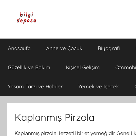
İçeriğe
atla
Bilgi
Genel
Bilgi,
Anasayfa
Anne ve Çocuk
Biyografi
Günlük
Deposu
Yaşam
ve
Güzellik ve Bakım
Kişisel Gelişim
Otomobi
Rehber
İçerikleri
Yaşam Tarzı ve Hobiler
Yemek ve İçecek
Kaplanmış Pirzola
Kaplanmış pirzola, lezzetli bir et yemeğidir. Genelli