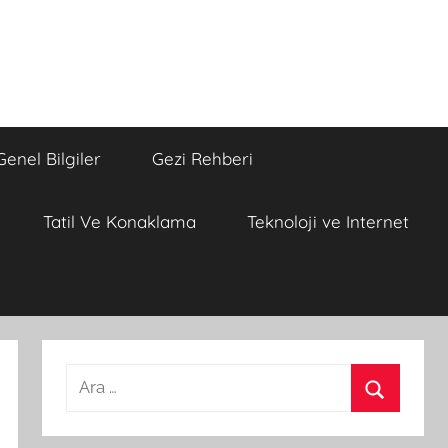
Genel Bilgiler
Gezi Rehberi
Tatil Ve Konaklama
Teknoloji ve Internet
A
r
A
a