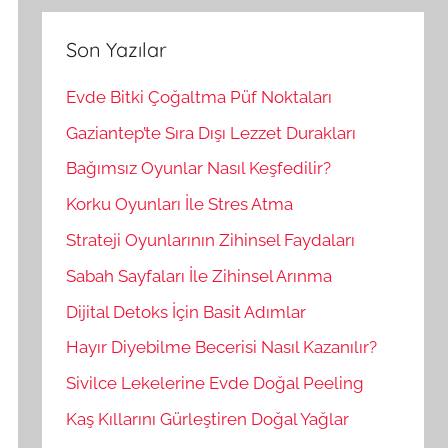
r
m
a
a
Son Yazılar
:
Evde Bitki Çoğaltma Püf Noktaları
Gaziantep’te Sıra Dışı Lezzet Durakları
Bağımsız Oyunlar Nasıl Keşfedilir?
Korku Oyunları İle Stres Atma
Strateji Oyunlarının Zihinsel Faydaları
Sabah Sayfaları İle Zihinsel Arınma
Dijital Detoks İçin Basit Adımlar
Hayır Diyebilme Becerisi Nasıl Kazanılır?
Sivilce Lekelerine Evde Doğal Peeling
Kaş Kıllarını Gürleştiren Doğal Yağlar