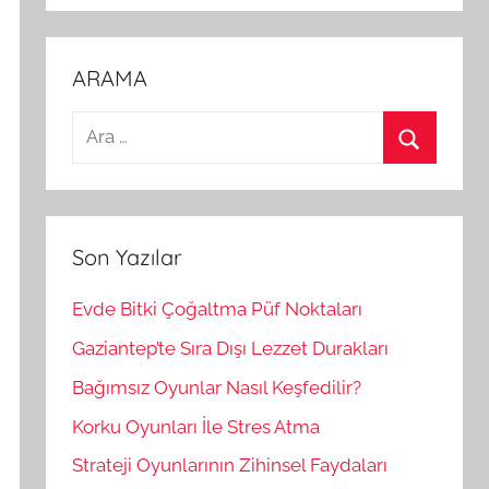
ARAMA
A
r
A
a
r
m
a
a
Son Yazılar
:
Evde Bitki Çoğaltma Püf Noktaları
Gaziantep’te Sıra Dışı Lezzet Durakları
Bağımsız Oyunlar Nasıl Keşfedilir?
Korku Oyunları İle Stres Atma
Strateji Oyunlarının Zihinsel Faydaları