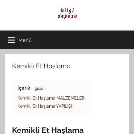
İçeriğe
atla
Bilgi
Genel
Bilgi,
Menü
Deposu
Günlük
Yaşam
ve
Rehber
Kemikli Et Haşlama
İçerikleri
İçerik
gizle
Kemikli Et Haşlama MALZEMELER:
Kemikli Et Haşlama YAPILIŞI:
Kemikli Et Haşlama