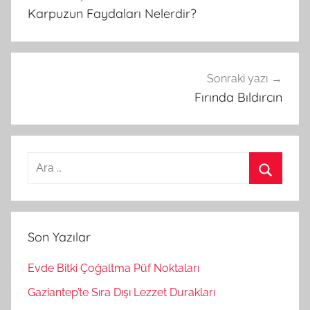
Karpuzun Faydaları Nelerdir?
gezinmesi
Sonraki yazı
Fırında Bıldırcın
A
r
A
a
r
m
a
Son Yazılar
a
:
Evde Bitki Çoğaltma Püf Noktaları
Gaziantep’te Sıra Dışı Lezzet Durakları