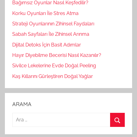
Bağımsız Oyunlar Nasıl Keşfedilir?
Korku Oyunları İle Stres Atma
Strateji Oyunlarının Zihinsel Faydaları
Sabah Sayfaları İle Zihinsel Arınma
Dijital Detoks İçin Basit Adımlar
Hayır Diyebilme Becerisi Nasıl Kazanılır?
Sivilce Lekelerine Evde Doğal Peeling
Kaş Kıllarını Gürleştiren Doğal Yağlar
ARAMA
A
r
A
a