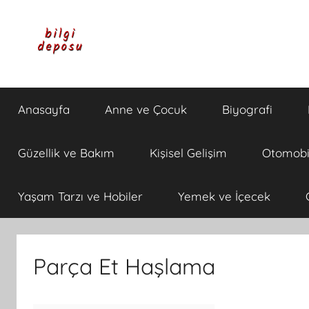
İçeriğe
atla
Bilgi
Genel
Bilgi,
Anasayfa
Anne ve Çocuk
Biyografi
Günlük
Deposu
Yaşam
ve
Güzellik ve Bakım
Kişisel Gelişim
Otomobi
Rehber
İçerikleri
Yaşam Tarzı ve Hobiler
Yemek ve İçecek
Parça Et Haşlama