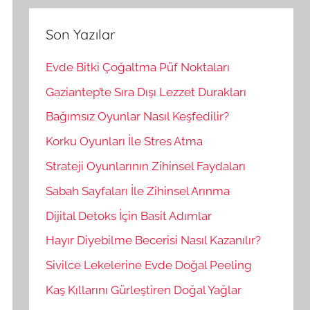
r
m
a
a
Son Yazılar
:
Evde Bitki Çoğaltma Püf Noktaları
Gaziantep’te Sıra Dışı Lezzet Durakları
Bağımsız Oyunlar Nasıl Keşfedilir?
Korku Oyunları İle Stres Atma
Strateji Oyunlarının Zihinsel Faydaları
Sabah Sayfaları İle Zihinsel Arınma
Dijital Detoks İçin Basit Adımlar
Hayır Diyebilme Becerisi Nasıl Kazanılır?
Sivilce Lekelerine Evde Doğal Peeling
Kaş Kıllarını Gürleştiren Doğal Yağlar