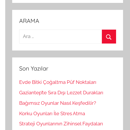
ARAMA
A
r
A
a
r
m
a
a
Son Yazılar
:
Evde Bitki Çoğaltma Püf Noktaları
Gaziantep’te Sıra Dışı Lezzet Durakları
Bağımsız Oyunlar Nasıl Keşfedilir?
Korku Oyunları İle Stres Atma
Strateji Oyunlarının Zihinsel Faydaları