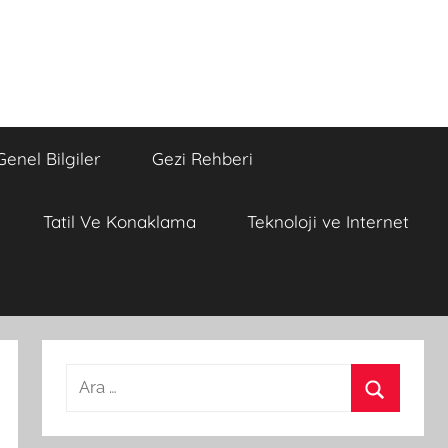
Genel Bilgiler
Gezi Rehberi
Tatil Ve Konaklama
Teknoloji ve Internet
A
r
A
a