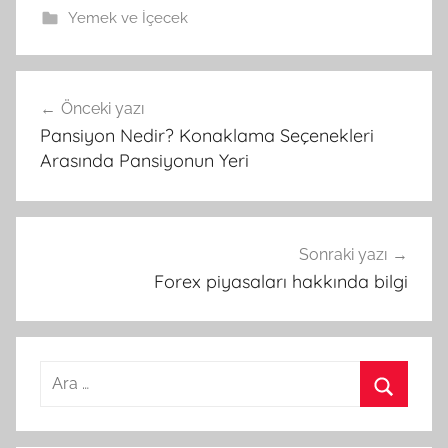
Yemek ve İçecek
Önceki yazı
Yazı
Pansiyon Nedir? Konaklama Seçenekleri
gezinmesi
Arasında Pansiyonun Yeri
Sonraki yazı
Forex piyasaları hakkında bilgi
A
r
A
a