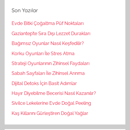
r
m
a
Son Yazılar
a
:
Evde Bitki Çoğaltma Püf Noktaları
Gaziantep’te Sıra Dışı Lezzet Durakları
Bağımsız Oyunlar Nasıl Keşfedilir?
Korku Oyunları İle Stres Atma
Strateji Oyunlarının Zihinsel Faydaları
Sabah Sayfaları İle Zihinsel Arınma
Dijital Detoks İçin Basit Adımlar
Hayır Diyebilme Becerisi Nasıl Kazanılır?
Sivilce Lekelerine Evde Doğal Peeling
Kaş Kıllarını Gürleştiren Doğal Yağlar