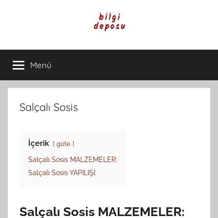
İçeriğe
atla
Bilgi
Genel
Bilgi,
Menü
Deposu
Günlük
Yaşam
ve
Rehber
Salçalı Sosis
İçerikleri
İçerik
gizle
Salçalı Sosis MALZEMELER:
Salçalı Sosis YAPILIŞI:
Salçalı Sosis MALZEMELER: