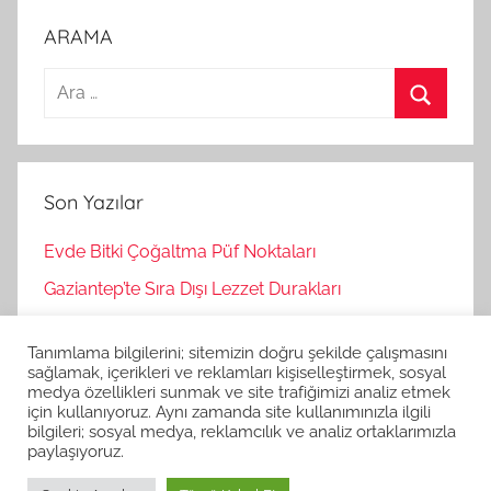
ARAMA
A
r
A
a
r
m
a
Son Yazılar
a
:
Evde Bitki Çoğaltma Püf Noktaları
Gaziantep’te Sıra Dışı Lezzet Durakları
Bağımsız Oyunlar Nasıl Keşfedilir?
Tanımlama bilgilerini; sitemizin doğru şekilde çalışmasını
Korku Oyunları İle Stres Atma
sağlamak, içerikleri ve reklamları kişiselleştirmek, sosyal
medya özellikleri sunmak ve site trafiğimizi analiz etmek
Strateji Oyunlarının Zihinsel Faydaları
için kullanıyoruz. Aynı zamanda site kullanımınızla ilgili
bilgileri; sosyal medya, reklamcılık ve analiz ortaklarımızla
paylaşıyoruz.