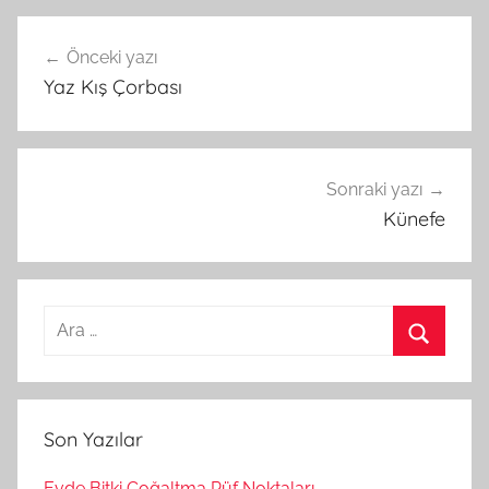
Önceki yazı
Yazı
Yaz Kış Çorbası
gezinmesi
Sonraki yazı
Künefe
A
r
A
a
r
m
a
Son Yazılar
a
:
Evde Bitki Çoğaltma Püf Noktaları