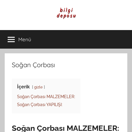
İçeriğe
atla
Bilgi
Genel
Bilgi,
Menü
Deposu
Günlük
Yaşam
ve
Rehber
Soğan Çorbası
İçerikleri
İçerik
gizle
Soğan Çorbası MALZEMELER:
Soğan Çorbası YAPILIŞI:
Soğan Çorbası MALZEMELER: