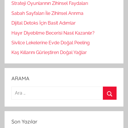
Strateji Oyunlarının Zihinsel Faydaları
Sabah Sayfaları İle Zihinsel Arınma
Dijital Detoks İçin Basit Adımlar
Hayır Diyebilme Becerisi Nasıl Kazanılır?
Sivilce Lekelerine Evde Doğal Peeling
Kaş Kıllarını Gürleştiren Doğal Yağlar
ARAMA
A
r
A
a
r
m
a
Son Yazılar
a