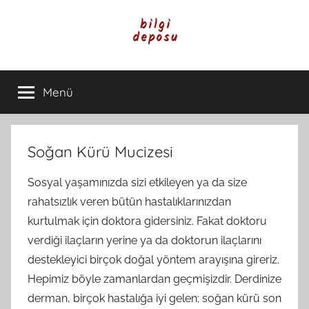
İçeriğe
atla
Bilgi
Genel
Bilgi,
Menü
Deposu
Günlük
Yaşam
ve
Rehber
Soğan Kürü Mucizesi
İçerikleri
Sosyal yaşamınızda sizi etkileyen ya da size
rahatsızlık veren bütün hastalıklarınızdan
kurtulmak için doktora gidersiniz. Fakat doktoru
verdiği ilaçların yerine ya da doktorun ilaçlarını
destekleyici birçok doğal yöntem arayışına gireriz.
Hepimiz böyle zamanlardan geçmişizdir. Derdinize
derman, birçok hastalığa iyi gelen; soğan kürü son