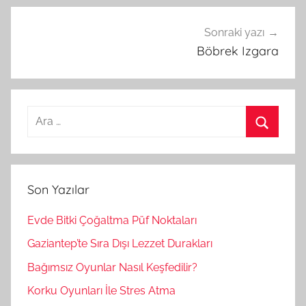
Sonraki yazı
Böbrek Izgara
A
r
A
a
r
m
a
Son Yazılar
a
:
Evde Bitki Çoğaltma Püf Noktaları
Gaziantep’te Sıra Dışı Lezzet Durakları
Bağımsız Oyunlar Nasıl Keşfedilir?
Korku Oyunları İle Stres Atma