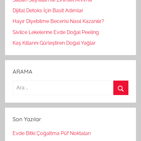
Dijital Detoks İçin Basit Adımlar
Hayır Diyebilme Becerisi Nasıl Kazanılır?
Sivilce Lekelerine Evde Doğal Peeling
Kaş Kıllarını Gürleştiren Doğal Yağlar
ARAMA
A
r
A
a
r
m
a
Son Yazılar
a
:
Evde Bitki Çoğaltma Püf Noktaları