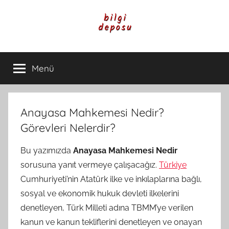
İçeriğe
atla
Bilgi
Genel
Bilgi,
Menü
Deposu
Günlük
Yaşam
ve
Rehber
Anayasa Mahkemesi Nedir?
İçerikleri
Görevleri Nelerdir?
Bu yazımızda
Anayasa Mahkemesi Nedir
sorusuna yanıt vermeye çalışacağız.
Türkiye
Cumhuriyeti’nin Atatürk ilke ve inkılaplarına bağlı,
sosyal ve ekonomik hukuk devleti ilkelerini
denetleyen, Türk Milleti adına TBMM’ye verilen
kanun ve kanun tekliflerini denetleyen ve onayan