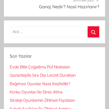
Sonraki yazı
Ganaj Nedir? Nasıl Hazırlanır?
A
r
A
a
r
m
a
Son Yazılar
a
:
Evde Bitki Çoğaltma Püf Noktaları
Gaziantep’te Sıra Dışı Lezzet Durakları
Bağımsız Oyunlar Nasıl Keşfedilir?
Korku Oyunları İle Stres Atma
Strateji Oyunlarının Zihinsel Faydaları
Sabah Sayfaları İle Zihinsel Arınma