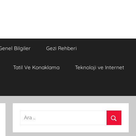
Genel Bilgiler
Gezi Rehberi
Tatil Ve Konaklama
Teknoloji ve Internet
A
r
A
a