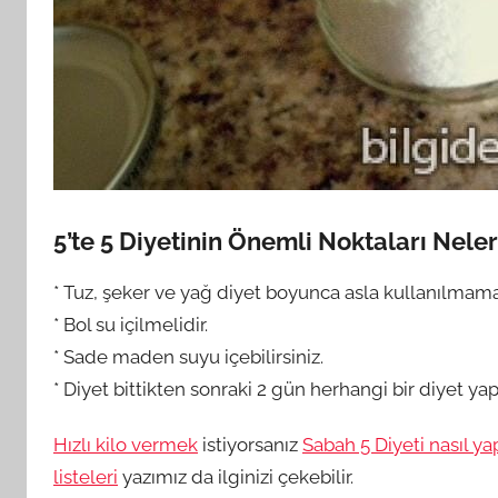
5’te 5 Diyetinin Önemli Noktaları Neler
* Tuz, şeker ve yağ diyet boyunca asla kullanılmamal
* Bol su içilmelidir.
* Sade maden suyu içebilirsiniz.
* Diyet bittikten sonraki 2 gün herhangi bir diyet yap
Hızlı kilo vermek
istiyorsanız
Sabah 5 Diyeti nasıl yap
listeleri
yazımız da ilginizi çekebilir.