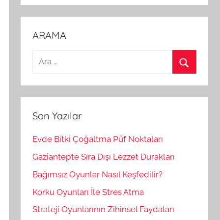
ARAMA
A
r
A
a
r
m
a
a
Son Yazılar
:
Evde Bitki Çoğaltma Püf Noktaları
Gaziantep’te Sıra Dışı Lezzet Durakları
Bağımsız Oyunlar Nasıl Keşfedilir?
Korku Oyunları İle Stres Atma
Strateji Oyunlarının Zihinsel Faydaları