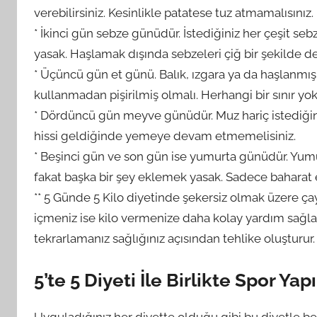
verebilirsiniz. Kesinlikle patatese tuz atmamalısınız.
* İkinci gün sebze günüdür. İstediğiniz her çeşit sebz
yasak. Haşlamak dışında sebzeleri çiğ bir şekilde de 
* Üçüncü gün et günü. Balık, ızgara ya da haşlanmış e
kullanmadan pişirilmiş olmalı. Herhangi bir sınır yok 
* Dördüncü gün meyve günüdür. Muz hariç istediğin
hissi geldiğinde yemeye devam etmemelisiniz.
* Beşinci gün ve son gün ise yumurta günüdür. Yumurt
fakat başka bir şey eklemek yasak. Sadece baharat ekl
** 5 Günde 5 Kilo diyetinde şekersiz olmak üzere çay 
içmeniz ise kilo vermenize daha kolay yardım sağlaya
tekrarlamanız sağlığınız açısından tehlike oluşturur.
5’te 5 Diyeti İle Birlikte Spor Yapı
Uyguladığınız her diyette olduğu gibi bu diyetle b