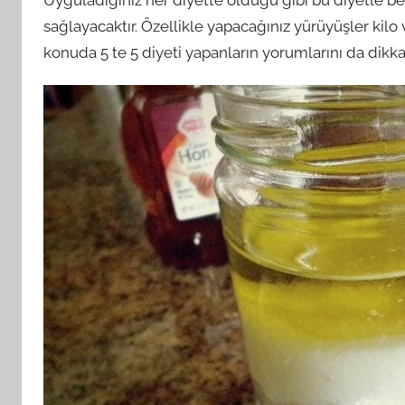
sağlayacaktır. Özellikle yapacağınız yürüyüşler kilo
konuda 5 te 5 diyeti yapanların yorumlarını da dikka