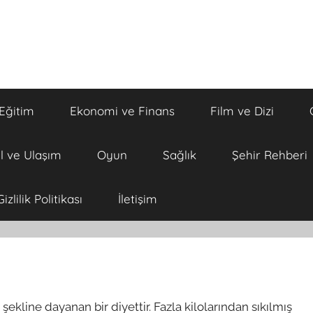
Eğitim
Ekonomi ve Finans
Film ve Dizi
l ve Ulaşım
Oyun
Sağlık
Şehir Rehberi
Gizlilik Politikası
İletişim
 şekline dayanan bir diyettir. Fazla kilolarından sıkılmış