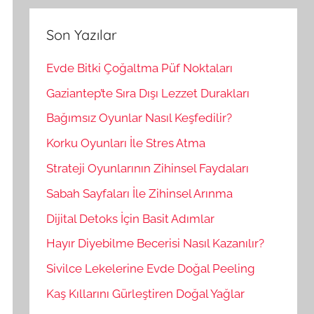
r
m
a
a
Son Yazılar
:
Evde Bitki Çoğaltma Püf Noktaları
Gaziantep’te Sıra Dışı Lezzet Durakları
Bağımsız Oyunlar Nasıl Keşfedilir?
Korku Oyunları İle Stres Atma
Strateji Oyunlarının Zihinsel Faydaları
Sabah Sayfaları İle Zihinsel Arınma
Dijital Detoks İçin Basit Adımlar
Hayır Diyebilme Becerisi Nasıl Kazanılır?
Sivilce Lekelerine Evde Doğal Peeling
Kaş Kıllarını Gürleştiren Doğal Yağlar