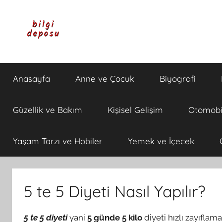
İçeriğe
atla
Bilgi
Genel
Bilgi,
Anasayfa
Anne ve Çocuk
Biyografi
Günlük
Deposu
Yaşam
ve
Güzellik ve Bakım
Kişisel Gelişim
Otomobi
Rehber
İçerikleri
Yaşam Tarzı ve Hobiler
Yemek ve İçecek
5 te 5 Diyeti Nasıl Yapılır?
5 te 5 diyeti
yani
5 günde 5 kilo
diyeti hızlı zayıflama