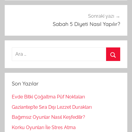
Sonraki yazı
Sabah 5 Diyeti Nasıl Yapılır?
A
r
A
a
r
m
a
Son Yazılar
a
:
Evde Bitki Çoğaltma Püf Noktaları
Gaziantep’te Sıra Dışı Lezzet Durakları
Bağımsız Oyunlar Nasıl Keşfedilir?
Korku Oyunları İle Stres Atma