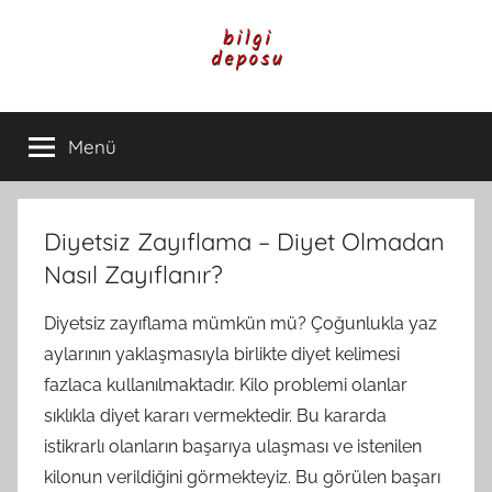
İçeriğe
atla
Bilgi
Genel
Bilgi,
Menü
Deposu
Günlük
Yaşam
ve
Rehber
Diyetsiz Zayıflama – Diyet Olmadan
İçerikleri
Nasıl Zayıflanır?
Diyetsiz zayıflama mümkün mü? Çoğunlukla yaz
aylarının yaklaşmasıyla birlikte diyet kelimesi
fazlaca kullanılmaktadır. Kilo problemi olanlar
sıklıkla diyet kararı vermektedir. Bu kararda
istikrarlı olanların başarıya ulaşması ve istenilen
kilonun verildiğini görmekteyiz. Bu görülen başarı