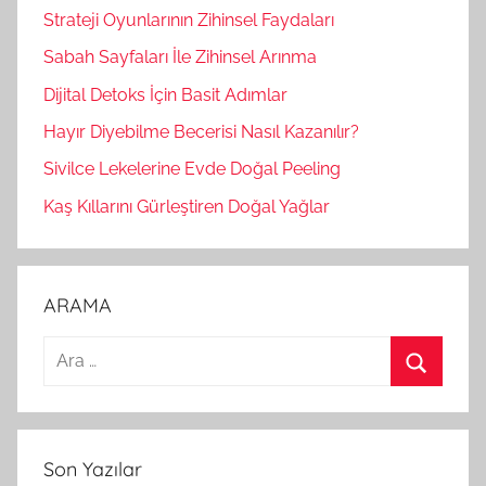
Strateji Oyunlarının Zihinsel Faydaları
Sabah Sayfaları İle Zihinsel Arınma
Dijital Detoks İçin Basit Adımlar
Hayır Diyebilme Becerisi Nasıl Kazanılır?
Sivilce Lekelerine Evde Doğal Peeling
Kaş Kıllarını Gürleştiren Doğal Yağlar
ARAMA
A
r
A
a
r
m
a
Son Yazılar
a