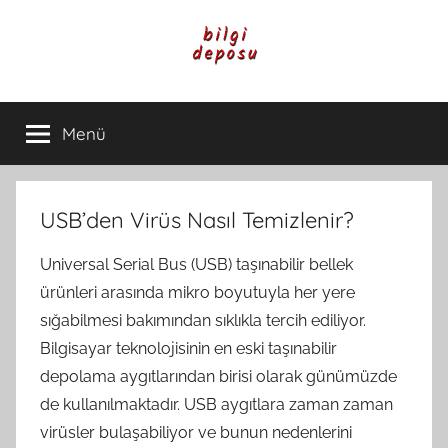
İçeriğe
atla
Bilgi
Genel
Bilgi,
Menü
Deposu
Günlük
Yaşam
ve
Rehber
USB’den Virüs Nasıl Temizlenir?
İçerikleri
Universal Serial Bus (USB) taşınabilir bellek
ürünleri arasında mikro boyutuyla her yere
sığabilmesi bakımından sıklıkla tercih ediliyor.
Bilgisayar teknolojisinin en eski taşınabilir
depolama aygıtlarından birisi olarak günümüzde
de kullanılmaktadır. USB aygıtlara zaman zaman
virüsler bulaşabiliyor ve bunun nedenlerini