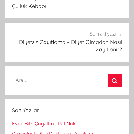
Çulluk Kebabı
gezinmesi
Sonraki yazı
Diyetsiz Zayıflama – Diyet Olmadan Nasıl
Zayıflanır?
A
r
A
a
r
m
a
Son Yazılar
a
:
Evde Bitki Çoğaltma Püf Noktaları
Gaziantep’te Sıra Dışı Lezzet Durakları