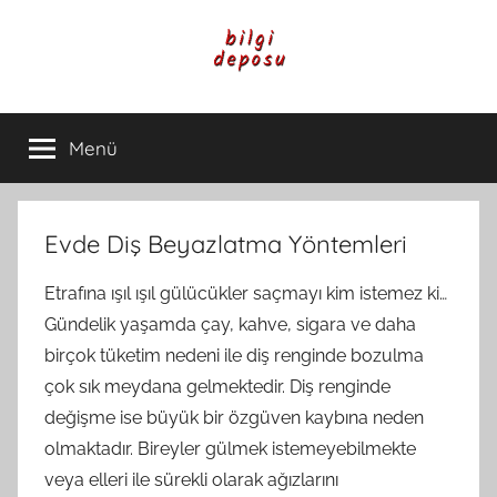
İçeriğe
atla
Bilgi
Genel
Bilgi,
Menü
Deposu
Günlük
Yaşam
ve
Rehber
Evde Diş Beyazlatma Yöntemleri
İçerikleri
Etrafına ışıl ışıl gülücükler saçmayı kim istemez ki…
Gündelik yaşamda çay, kahve, sigara ve daha
birçok tüketim nedeni ile diş renginde bozulma
çok sık meydana gelmektedir. Diş renginde
değişme ise büyük bir özgüven kaybına neden
olmaktadır. Bireyler gülmek istemeyebilmekte
veya elleri ile sürekli olarak ağızlarını