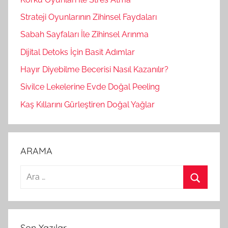
Strateji Oyunlarının Zihinsel Faydaları
Sabah Sayfaları İle Zihinsel Arınma
Dijital Detoks İçin Basit Adımlar
Hayır Diyebilme Becerisi Nasıl Kazanılır?
Sivilce Lekelerine Evde Doğal Peeling
Kaş Kıllarını Gürleştiren Doğal Yağlar
ARAMA
A
r
A
a
r
m
a
Son Yazılar