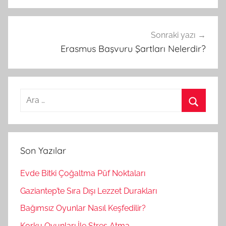
Sonraki yazı
Erasmus Başvuru Şartları Nelerdir?
A
r
A
a
r
m
a
Son Yazılar
a
:
Evde Bitki Çoğaltma Püf Noktaları
Gaziantep’te Sıra Dışı Lezzet Durakları
Bağımsız Oyunlar Nasıl Keşfedilir?
Korku Oyunları İle Stres Atma