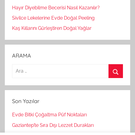
Hayır Diyebilme Becerisi Nasıl Kazanılır?
Sivilce Lekelerine Evde Doğal Peeling
Kaş Kıllarını Gürleştiren Doğal Yağlar
ARAMA
A
r
A
a
r
m
a
Son Yazılar
a
:
Evde Bitki Çoğaltma Püf Noktaları
Gaziantep’te Sıra Dışı Lezzet Durakları