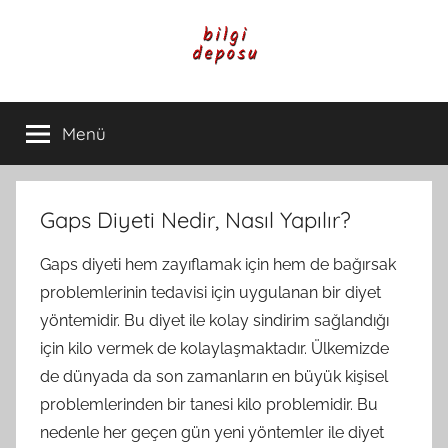
İçeriğe
atla
Bilgi
Genel
Bilgi,
Menü
Deposu
Günlük
Yaşam
ve
Rehber
Gaps Diyeti Nedir, Nasıl Yapılır?
İçerikleri
Gaps diyeti hem zayıflamak için hem de bağırsak
problemlerinin tedavisi için uygulanan bir diyet
yöntemidir. Bu diyet ile kolay sindirim sağlandığı
için kilo vermek de kolaylaşmaktadır. Ülkemizde
de dünyada da son zamanların en büyük kişisel
problemlerinden bir tanesi kilo problemidir. Bu
nedenle her geçen gün yeni yöntemler ile diyet