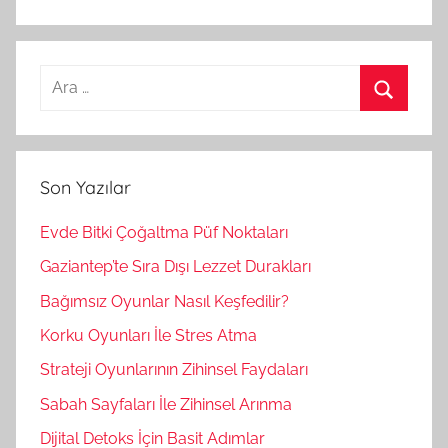
A
r
A
a
r
m
a
Son Yazılar
a
:
Evde Bitki Çoğaltma Püf Noktaları
Gaziantep’te Sıra Dışı Lezzet Durakları
Bağımsız Oyunlar Nasıl Keşfedilir?
Korku Oyunları İle Stres Atma
Strateji Oyunlarının Zihinsel Faydaları
Sabah Sayfaları İle Zihinsel Arınma
Dijital Detoks İçin Basit Adımlar