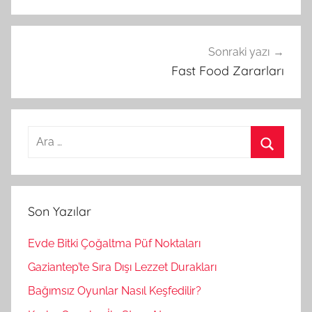
Sonraki yazı
Fast Food Zararları
A
r
A
a
r
m
a
Son Yazılar
a
:
Evde Bitki Çoğaltma Püf Noktaları
Gaziantep’te Sıra Dışı Lezzet Durakları
Bağımsız Oyunlar Nasıl Keşfedilir?