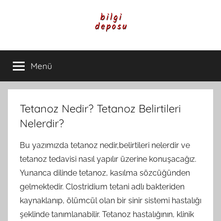
İçeriğe
atla
Bilgi
Genel
Bilgi,
Menü
Deposu
Günlük
Yaşam
ve
Rehber
Tetanoz Nedir? Tetanoz Belirtileri
İçerikleri
Nelerdir?
Bu yazımızda tetanoz nedir,belirtileri nelerdir ve
tetanoz tedavisi nasıl yapılır üzerine konuşacağız.
Yunanca dilinde tetanoz, kasılma sözcüğünden
gelmektedir. Clostridium tetani adlı bakteriden
kaynaklanıp, ölümcül olan bir sinir sistemi hastalığı
şeklinde tanımlanabilir. Tetanoz hastalığının, klinik