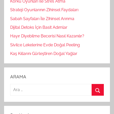
Korku Oyunları İle Stres Atma
Strateji Oyunlarının Zihinsel Faydaları
Sabah Sayfaları İle Zihinsel Arınma
Dijital Detoks İçin Basit Adımlar
Hayır Diyebilme Becerisi Nasıl Kazanılır?
Sivilce Lekelerine Evde Doğal Peeling
Kaş Kıllarını Gürleştiren Doğal Yağlar
ARAMA
A
r
A
a
r
m
a